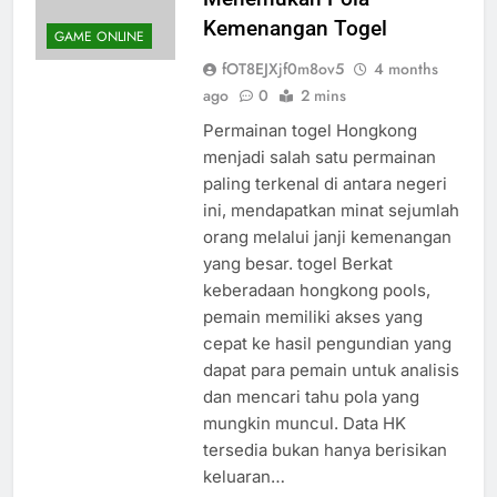
Kemenangan Togel
GAME ONLINE
fOT8EJXjf0m8ov5
4 months
ago
0
2 mins
Permainan togel Hongkong
menjadi salah satu permainan
paling terkenal di antara negeri
ini, mendapatkan minat sejumlah
orang melalui janji kemenangan
yang besar. togel Berkat
keberadaan hongkong pools,
pemain memiliki akses yang
cepat ke hasil pengundian yang
dapat para pemain untuk analisis
dan mencari tahu pola yang
mungkin muncul. Data HK
tersedia bukan hanya berisikan
keluaran…