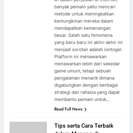
banyak pemain yaitu mencari
metode untuk meningkatkan
kemungkinan mereka dalam
mendapatkan kemenangan
besar. Salah satu fenomena
yang baru-baru ini akhir-akhir ini
menjadi sorotan adalah iontogel.
Platform ini menawarkan
menawarkan lebih dari sekedar
game umum, tetapi sebuah
pengalaman menarik dimana
digabungkan dengan berbagai
strategi dan rahasia yang dapat
membantu pemain untuk…
Read Full News
Tips serta Cara Terbaik