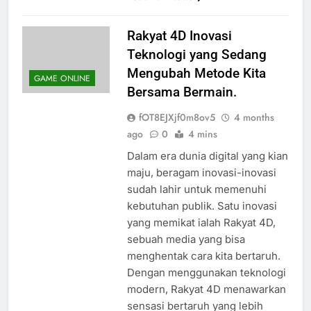
Rakyat 4D Inovasi
Teknologi yang Sedang
Mengubah Metode Kita
GAME ONLINE
Bersama Bermain.
fOT8EJXjf0m8ov5
4 months
ago
0
4 mins
Dalam era dunia digital yang kian
maju, beragam inovasi-inovasi
sudah lahir untuk memenuhi
kebutuhan publik. Satu inovasi
yang memikat ialah Rakyat 4D,
sebuah media yang bisa
menghentak cara kita bertaruh.
Dengan menggunakan teknologi
modern, Rakyat 4D menawarkan
sensasi bertaruh yang lebih