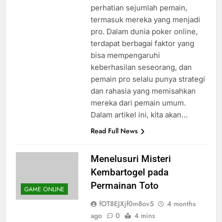
perhatian sejumlah pemain,
termasuk mereka yang menjadi
pro. Dalam dunia poker online,
terdapat berbagai faktor yang
bisa mempengaruhi
keberhasilan seseorang, dan
pemain pro selalu punya strategi
dan rahasia yang memisahkan
mereka dari pemain umum.
Dalam artikel ini, kita akan…
Read Full News
Menelusuri Misteri
Kembartogel pada
Permainan Toto
GAME ONLINE
fOT8EJXjf0m8ov5
4 months
ago
0
4 mins