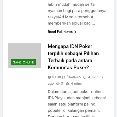
lebih mudah mudah serta
nyaman bagi para penggunanya.
rakyat4d Media tersebut
memberikan solusi bagi…
Read Full News
Mengapa IDN Poker
terpilih sebagai Pilihan
Terbaik pada antara
GAME ONLINE
Komunitas Poker?
fOT8EJXjf0m8ov5
4 months
ago
0
4 mins
Dalam dunia judi poker online,
IDNPlay sudah menjadi sebagai
salah satu platform paling
populer di kalangan pemain.
Dengan beragam fasilitas