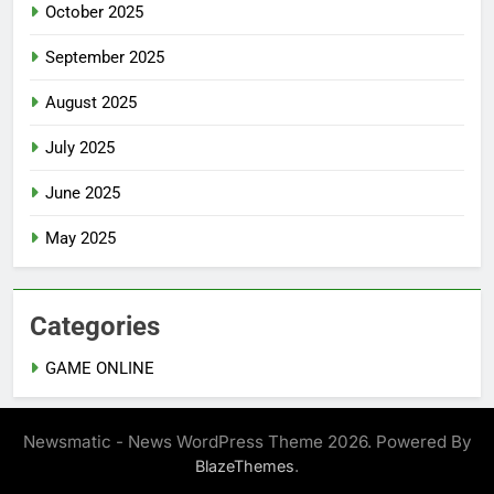
October 2025
September 2025
August 2025
July 2025
June 2025
May 2025
Categories
GAME ONLINE
Newsmatic - News WordPress Theme 2026. Powered By
.
BlazeThemes