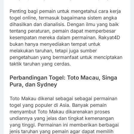
Penting bagi pemain untuk mengetahui cara kerja
togel online, termasuk bagaimana sistem angka
dihasilkan dan dianalisis. Dengan ilmu yang baik
tentang peraturan, pemain dapat memperbesar
kesempatan mereka dalam permainan. Rakyat4D
bukan hanya menyediakan tempat untuk
melakukan taruhan, tetapi juga sumber
pengetahuan yang bermanfaat untuk menciptakan
taktik taruhan yang cerdas.
Perbandingan Togel: Toto Macau, Singa
Pura, dan Sydney
Toto Makau dikenal sebagai sebagai permainan
togel yang populer di Asia. Banyak pemain
menyambut Toto Makau dikarenakan proses
undiannya yang jelas dan tingkat kemenangan
yang tinggi. Permainan ini memberikan berbagai
jenis taruhan yang pemain agar dapat memilih