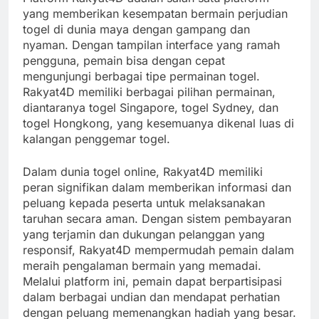
yang memberikan kesempatan bermain perjudian
togel di dunia maya dengan gampang dan
nyaman. Dengan tampilan interface yang ramah
pengguna, pemain bisa dengan cepat
mengunjungi berbagai tipe permainan togel.
Rakyat4D memiliki berbagai pilihan permainan,
diantaranya togel Singapore, togel Sydney, dan
togel Hongkong, yang kesemuanya dikenal luas di
kalangan penggemar togel.
Dalam dunia togel online, Rakyat4D memiliki
peran signifikan dalam memberikan informasi dan
peluang kepada peserta untuk melaksanakan
taruhan secara aman. Dengan sistem pembayaran
yang terjamin dan dukungan pelanggan yang
responsif, Rakyat4D mempermudah pemain dalam
meraih pengalaman bermain yang memadai.
Melalui platform ini, pemain dapat berpartisipasi
dalam berbagai undian dan mendapat perhatian
dengan peluang memenangkan hadiah yang besar.