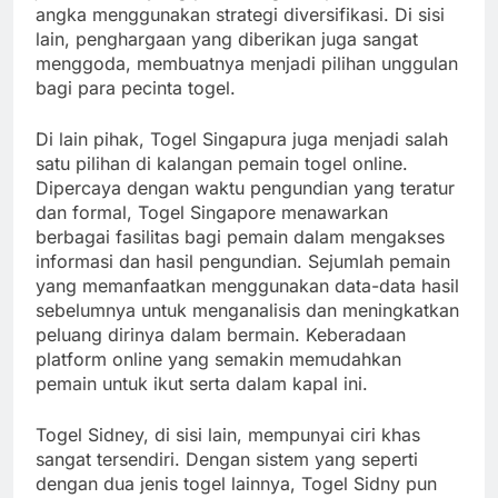
angka menggunakan strategi diversifikasi. Di sisi
lain, penghargaan yang diberikan juga sangat
menggoda, membuatnya menjadi pilihan unggulan
bagi para pecinta togel.
Di lain pihak, Togel Singapura juga menjadi salah
satu pilihan di kalangan pemain togel online.
Dipercaya dengan waktu pengundian yang teratur
dan formal, Togel Singapore menawarkan
berbagai fasilitas bagi pemain dalam mengakses
informasi dan hasil pengundian. Sejumlah pemain
yang memanfaatkan menggunakan data-data hasil
sebelumnya untuk menganalisis dan meningkatkan
peluang dirinya dalam bermain. Keberadaan
platform online yang semakin memudahkan
pemain untuk ikut serta dalam kapal ini.
Togel Sidney, di sisi lain, mempunyai ciri khas
sangat tersendiri. Dengan sistem yang seperti
dengan dua jenis togel lainnya, Togel Sidny pun