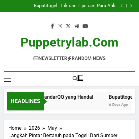
Trik Menjadi Pemain BandarQQ yang Handal
Skip
Bupatitogel: Trik dan Tips dari Para Ahli
to
Bupatitogel: Fenomena Baru dalam Dunia Taruhan
Online
Maha4D: Terungkap Secrets Angka Hoki
content
Trik Menjadi Pemain BandarQQ yang Handal
Bupatitogel: Trik dan Tips dari Para Ahli
Bupatitogel: Fenomena Baru dalam Dunia Taruhan
Puppetrylab.com
Online
Maha4D: Terungkap Secrets Angka Hoki
NEWSLETTER
RANDOM NEWS
 Menjadi Pemain BandarQQ yang Handal
Bupatitogel: Tri
HEADLINES
s Ago
6 Days Ago
Home
2026
May
Langkah Pintar Bertaruh pada Togel: Dari Sumber