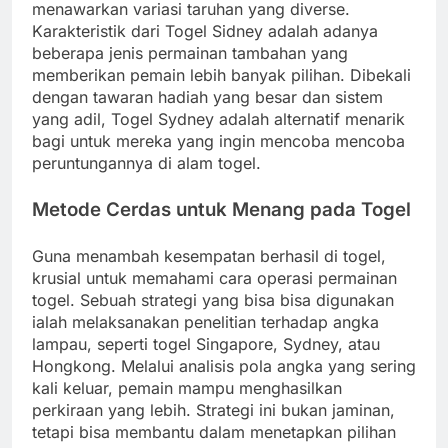
menawarkan variasi taruhan yang diverse.
Karakteristik dari Togel Sidney adalah adanya
beberapa jenis permainan tambahan yang
memberikan pemain lebih banyak pilihan. Dibekali
dengan tawaran hadiah yang besar dan sistem
yang adil, Togel Sydney adalah alternatif menarik
bagi untuk mereka yang ingin mencoba mencoba
peruntungannya di alam togel.
Metode Cerdas untuk Menang pada Togel
Guna menambah kesempatan berhasil di togel,
krusial untuk memahami cara operasi permainan
togel. Sebuah strategi yang bisa bisa digunakan
ialah melaksanakan penelitian terhadap angka
lampau, seperti togel Singapore, Sydney, atau
Hongkong. Melalui analisis pola angka yang sering
kali keluar, pemain mampu menghasilkan
perkiraan yang lebih. Strategi ini bukan jaminan,
tetapi bisa membantu dalam menetapkan pilihan