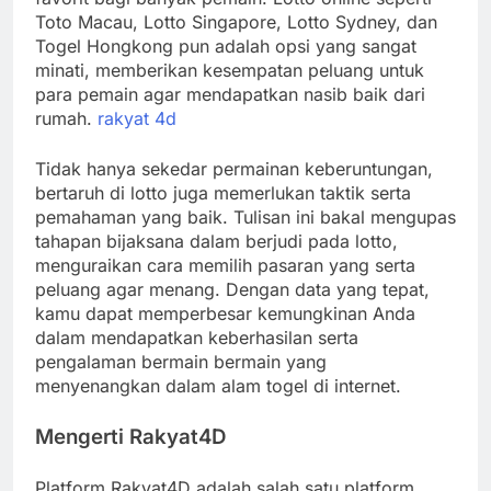
Toto Macau, Lotto Singapore, Lotto Sydney, dan
Togel Hongkong pun adalah opsi yang sangat
minati, memberikan kesempatan peluang untuk
para pemain agar mendapatkan nasib baik dari
rumah.
rakyat 4d
Tidak hanya sekedar permainan keberuntungan,
bertaruh di lotto juga memerlukan taktik serta
pemahaman yang baik. Tulisan ini bakal mengupas
tahapan bijaksana dalam berjudi pada lotto,
menguraikan cara memilih pasaran yang serta
peluang agar menang. Dengan data yang tepat,
kamu dapat memperbesar kemungkinan Anda
dalam mendapatkan keberhasilan serta
pengalaman bermain bermain yang
menyenangkan dalam alam togel di internet.
Mengerti Rakyat4D
Platform Rakyat4D adalah salah satu platform