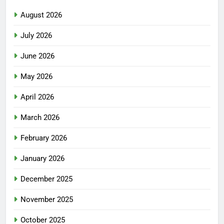
August 2026
July 2026
June 2026
May 2026
April 2026
March 2026
February 2026
January 2026
December 2025
November 2025
October 2025