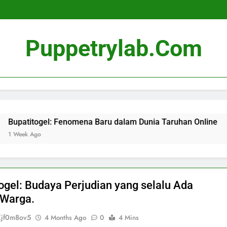
Bupatitogel
Puppetrylab.com
Bupatitogel
ogel: Fenomena Baru dalam Dunia Taruhan Online
Maha4
o
1 Week
ogel: Budaya Perjudian yang selalu Ada
 Warga.
Xjf0m8ov5
4 Months Ago
0
4 Mins