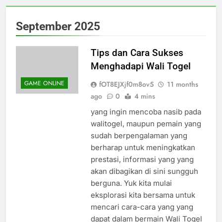
September 2025
Tips dan Cara Sukses
Menghadapi Wali Togel
GAME ONLINE
fOT8EJXjf0m8ov5
11 months
ago
0
4 mins
yang ingin mencoba nasib pada
walitogel, maupun pemain yang
sudah berpengalaman yang
berharap untuk meningkatkan
prestasi, informasi yang yang
akan dibagikan di sini sungguh
berguna. Yuk kita mulai
eksplorasi kita bersama untuk
mencari cara-cara yang yang
dapat dalam bermain Wali Togel