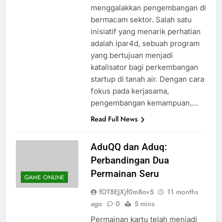
menggalakkan pengembangan di
bermacam sektor. Salah satu
inisiatif yang menarik perhatian
adalah ipar4d, sebuah program
yang bertujuan menjadi
katalisator bagi perkembangan
startup di tanah air. Dengan cara
fokus pada kerjasama,
pengembangan kemampuan,…
Read Full News
AduQQ dan Aduq:
Perbandingan Dua
Permainan Seru
GAME ONLINE
fOT8EJXjf0m8ov5
11 months
ago
0
5 mins
Permainan kartu telah menjadi