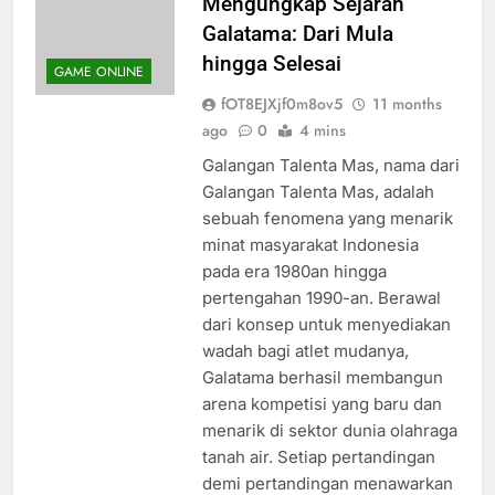
Mengungkap Sejarah
Galatama: Dari Mula
hingga Selesai
GAME ONLINE
fOT8EJXjf0m8ov5
11 months
ago
0
4 mins
Galangan Talenta Mas, nama dari
Galangan Talenta Mas, adalah
sebuah fenomena yang menarik
minat masyarakat Indonesia
pada era 1980an hingga
pertengahan 1990-an. Berawal
dari konsep untuk menyediakan
wadah bagi atlet mudanya,
Galatama berhasil membangun
arena kompetisi yang baru dan
menarik di sektor dunia olahraga
tanah air. Setiap pertandingan
demi pertandingan menawarkan