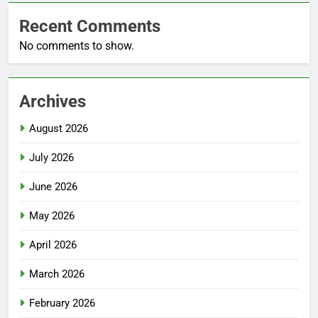
Recent Comments
No comments to show.
Archives
August 2026
July 2026
June 2026
May 2026
April 2026
March 2026
February 2026