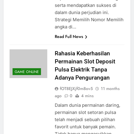
serta mendapatkan sukses di
dalam dunia perjudian ini.
Strategi Memilih Nomor Memilih
angka di…
Read Full News
Rahasia Keberhasilan
Permainan Slot Deposit
Pulsa Elektrik Tanpa
GAME ONLINE
Adanya Pengurangan
fOT8EJXjf0m8ov5
11 months
ago
0
4 mins
Dalam dunia permainan daring,
permainan slot setoran pulsa
telah menjadi sebuah pilihan
favorit untuk banyak pemain.
Tidak hanya mengasyikkan,