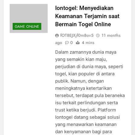
Iontogel: Menyediakan
Keamanan Terjamin saat
Bermain Togel Online
GAME ONLINE
fOT8EJXjf0m8ov5
11 months
ago
0
4 mins
Dalam zamannya dunia maya
yang semakin kian maju,
perjudian di dunia maya, seperti
togel, kian populer di antara
publik. Namun, dengan
meningkatnya ketertarikan
tersebut, terdapat pula beraneka
isu terkait perlindungan serta
trust ketika berjudi. Platform
Iontogel datang sebagai solusi
yang menawarkan keamanan
dan kenyamanan bagi para