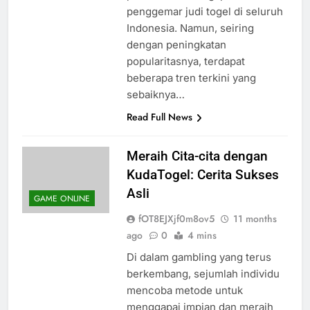
penggemar judi togel di seluruh
Indonesia. Namun, seiring
dengan peningkatan
popularitasnya, terdapat
beberapa tren terkini yang
sebaiknya…
Read Full News
Meraih Cita-cita dengan
KudaTogel: Cerita Sukses
Asli
GAME ONLINE
fOT8EJXjf0m8ov5
11 months
ago
0
4 mins
Di dalam gambling yang terus
berkembang, sejumlah individu
mencoba metode untuk
menggapai impian dan meraih