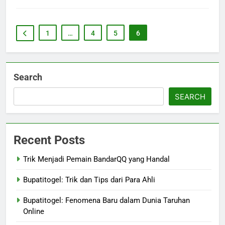
1
…
4
5
6
Search
SEARCH
Recent Posts
Trik Menjadi Pemain BandarQQ yang Handal
Bupatitogel: Trik dan Tips dari Para Ahli
Bupatitogel: Fenomena Baru dalam Dunia Taruhan
Online