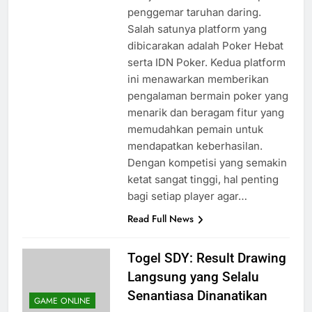
penggemar taruhan daring.
Salah satunya platform yang
dibicarakan adalah Poker Hebat
serta IDN Poker. Kedua platform
ini menawarkan memberikan
pengalaman bermain poker yang
menarik dan beragam fitur yang
memudahkan pemain untuk
mendapatkan keberhasilan.
Dengan kompetisi yang semakin
ketat sangat tinggi, hal penting
bagi setiap player agar…
Read Full News
Togel SDY: Result Drawing
Langsung yang Selalu
Senantiasa Dinanatikan
GAME ONLINE