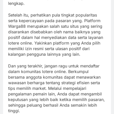
lengkap.
Setelah itu, perhatikan pula tingkat popularitas
serta kepercayaan pada pasaran yang. Platform
Warga88 merupakan salah satu situs yang sering
disarankan disebabkan oleh nama baiknya yang
positif dalam hal menyediakan data serta layanan
lotere online. Yakinkan platform yang Anda pilih
memiliki izin resmi serta ulasan positif dari
kalangan pengguna lainnya yang lain.
Dan yang terakhir, jangan ragu untuk mendaftar
dalam komunitas lotere online. Berkumpul
bersama anggota komunitas dapat menawarkan
wawasan berharga tentang strategi efisien serta
tips memilih market. Melalui mempelajari
pengalaman pemain lain, Anda dapat mengambil
keputusan yang lebih baik ketika memilih pasaran,
sehingga peluang berhasil Anda semakin lebih
tinggi.