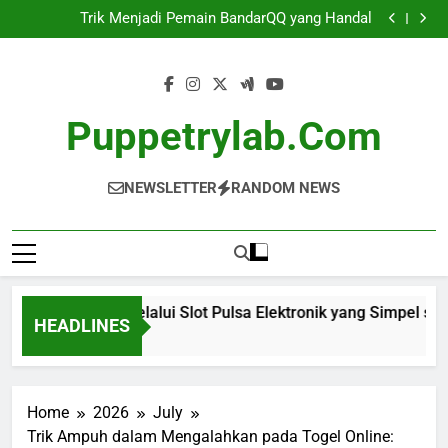
Raih Hadiah Utama melalui Slot Pulsa Elektronik
Skip
yang Simpel serta Efektif
Trik Menjadi Pemain BandarQQ yang Handal
to
Bupatitogel: Trik dan Tips dari Para Ahli
Bupatitogel: Fenomena Baru dalam Dunia Taruhan
content
Online
Raih Hadiah Utama melalui Slot Pulsa Elektronik
yang Simpel serta Efektif
Trik Menjadi Pemain BandarQQ yang Handal
Bupatitogel: Trik dan Tips dari Para Ahli
Puppetrylab.com
Bupatitogel: Fenomena Baru dalam Dunia Taruhan
Online
NEWSLETTER
RANDOM NEWS
 Hadiah Utama melalui Slot Pulsa Elektronik yang Simpel serta 
HEADLINES
urs Ago
Home
2026
July
Trik Ampuh dalam Mengalahkan pada Togel Online: