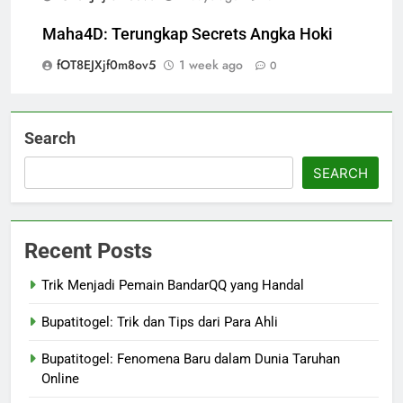
Maha4D: Terungkap Secrets Angka Hoki
fOT8EJXjf0m8ov5
1 week ago
0
Search
SEARCH
Recent Posts
Trik Menjadi Pemain BandarQQ yang Handal
Bupatitogel: Trik dan Tips dari Para Ahli
Bupatitogel: Fenomena Baru dalam Dunia Taruhan
Online