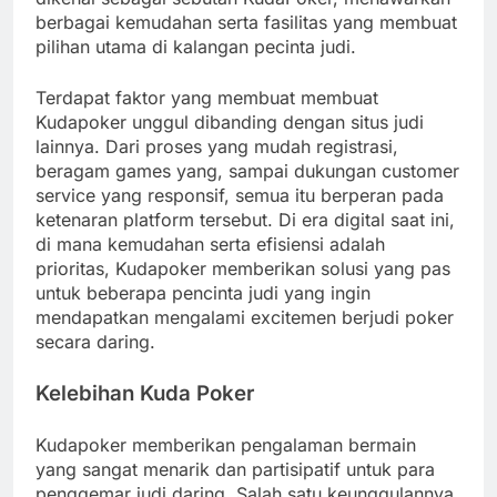
berbagai kemudahan serta fasilitas yang membuat
pilihan utama di kalangan pecinta judi.
Terdapat faktor yang membuat membuat
Kudapoker unggul dibanding dengan situs judi
lainnya. Dari proses yang mudah registrasi,
beragam games yang, sampai dukungan customer
service yang responsif, semua itu berperan pada
ketenaran platform tersebut. Di era digital saat ini,
di mana kemudahan serta efisiensi adalah
prioritas, Kudapoker memberikan solusi yang pas
untuk beberapa pencinta judi yang ingin
mendapatkan mengalami excitemen berjudi poker
secara daring.
Kelebihan Kuda Poker
Kudapoker memberikan pengalaman bermain
yang sangat menarik dan partisipatif untuk para
penggemar judi daring. Salah satu keunggulannya