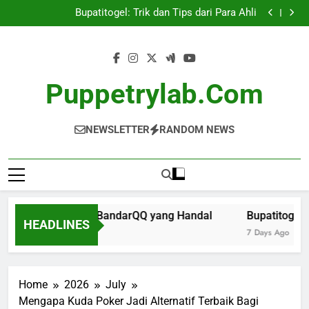
Trik Menjadi Pemain BandarQQ yang Handal
Skip
Bupatitogel: Trik dan Tips dari Para Ahli
to
Bupatitogel: Fenomena Baru dalam Dunia Taruhan
Online
Maha4D: Terungkap Secrets Angka Hoki
content
Trik Menjadi Pemain BandarQQ yang Handal
Bupatitogel: Trik dan Tips dari Para Ahli
Bupatitogel: Fenomena Baru dalam Dunia Taruhan
Puppetrylab.com
Online
Maha4D: Terungkap Secrets Angka Hoki
NEWSLETTER
RANDOM NEWS
k Menjadi Pemain BandarQQ yang Handal
Bupatitogel: T
HEADLINES
ys Ago
7 Days Ago
Home
2026
July
Mengapa Kuda Poker Jadi Alternatif Terbaik Bagi