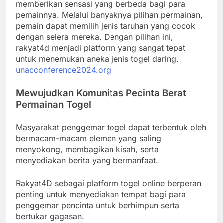
memberikan sensasi yang berbeda bagi para
pemainnya. Melalui banyaknya pilihan permainan,
pemain dapat memilih jenis taruhan yang cocok
dengan selera mereka. Dengan pilihan ini,
rakyat4d menjadi platform yang sangat tepat
untuk menemukan aneka jenis togel daring.
unacconference2024.org
Mewujudkan Komunitas Pecinta Berat
Permainan Togel
Masyarakat penggemar togel dapat terbentuk oleh
bermacam-macam elemen yang saling
menyokong, membagikan kisah, serta
menyediakan berita yang bermanfaat.
Rakyat4D sebagai platform togel online berperan
penting untuk menyediakan tempat bagi para
penggemar pencinta untuk berhimpun serta
bertukar gagasan.