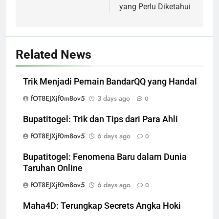
yang Perlu Diketahui
Related News
Trik Menjadi Pemain BandarQQ yang Handal
fOT8EJXjf0m8ov5
3 days ago
0
Bupatitogel: Trik dan Tips dari Para Ahli
fOT8EJXjf0m8ov5
6 days ago
0
Bupatitogel: Fenomena Baru dalam Dunia
Taruhan Online
fOT8EJXjf0m8ov5
6 days ago
0
Maha4D: Terungkap Secrets Angka Hoki