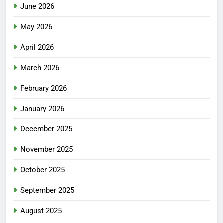
June 2026
May 2026
April 2026
March 2026
February 2026
January 2026
December 2025
November 2025
October 2025
September 2025
August 2025