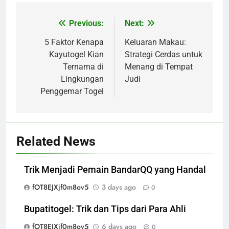
Previous:
Next:
Post
navigation
5 Faktor Kenapa
Keluaran Makau:
Kayutogel Kian
Strategi Cerdas untuk
Ternama di
Menang di Tempat
Lingkungan
Judi
Penggemar Togel
Related News
Trik Menjadi Pemain BandarQQ yang Handal
fOT8EJXjf0m8ov5
3 days ago
0
Bupatitogel: Trik dan Tips dari Para Ahli
fOT8EJXjf0m8ov5
6 days ago
0