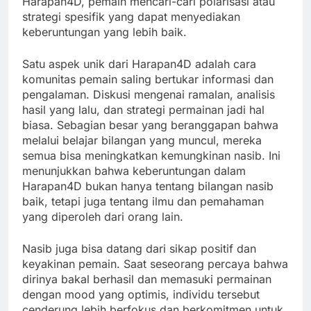
Harapan4D, pemain mencari-cari polarisasi atau
strategi spesifik yang dapat menyediakan
keberuntungan yang lebih baik.
Satu aspek unik dari Harapan4D adalah cara
komunitas pemain saling bertukar informasi dan
pengalaman. Diskusi mengenai ramalan, analisis
hasil yang lalu, dan strategi permainan jadi hal
biasa. Sebagian besar yang beranggapan bahwa
melalui belajar bilangan yang muncul, mereka
semua bisa meningkatkan kemungkinan nasib. Ini
menunjukkan bahwa keberuntungan dalam
Harapan4D bukan hanya tentang bilangan nasib
baik, tetapi juga tentang ilmu dan pemahaman
yang diperoleh dari orang lain.
Nasib juga bisa datang dari sikap positif dan
keyakinan pemain. Saat seseorang percaya bahwa
dirinya bakal berhasil dan memasuki permainan
dengan mood yang optimis, individu tersebut
cenderung lebih berfokus dan berkomitmen untuk