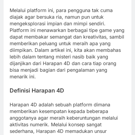
Melalui platform ini, para pengguna tak cuma
diajak agar bersuka ria, namun pun untuk
mengeksplorasi impian dan mimpi sendiri.
Platform ini menawarkan berbagai tipe game yang
dapat membakar semangat dan kreativitas, sambil
memberikan peluang untuk meraih apa yang
diimpikan. Dalam artikel ini, kita akan membahas
lebih dalam tentang misteri nasib baik yang
dijanjikan dari Harapan 4D dan cara tiap orang
bisa menjadi bagian dari pengalaman yang
menarik ini.
Definisi Harapan 4D
Harapan 4D adalah sebuah platform dimana
memberikan kesempatan kepada beberapa
anggotanya agar meraih keberuntungan melalui
aktivitas numerik. Melalui konsep sangat
sederhana, Harapan 4D memadukan unsur