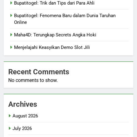
Bupatitogel: Trik dan Tips dari Para Ahli
Bupatitogel: Fenomena Baru dalam Dunia Taruhan
Online
Maha4D: Terungkap Secrets Angka Hoki
Menjelajahi Keasyikan Demo Slot Jili
Recent Comments
No comments to show.
Archives
August 2026
July 2026