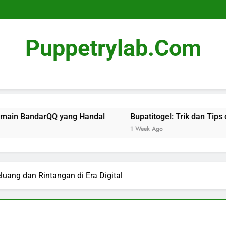
Raih Hadiah Utama melalui Slo
Bupatitogel
Raih Hadiah Utama melalui Slo
Puppetrylab.com
Bupatitogel
BandarQQ yang Handal
Bupatitogel: Trik dan Tips dari Pa
1 Week Ago
eluang dan Rintangan di Era Digital