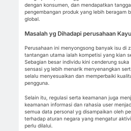
dengan konsumen, dan mendapatkan tanggapa
pengembangan produk yang lebih beragam ber
global.
Masalah yg Dihadapi perusahaan Kayu
Perusahaan ini menyongsong banyak isu di z
tantangan utama ialah kompetisi yang kian se
Sebagian besar individu kini cenderung suk
sensasi yg lebih menarik menyenangkan serta
selalu menyesuaikan dan memperbaiki kualita
pengguna.
Selain itu, regulasi serta keamanan juga menja
keamanan informasi dan rahasia user menjad
semua data personal yg disampaikan oleh pem
terhadap aturan negara yang mengatur aktivi
perlu dilalui.