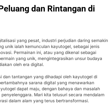
 Peluang dan Rintangan di
lisasi yang pesat, industri perjudian daring semakin
ng unik ialah kemunculan kayutogel, sebagai jenis
ovasi. Permainan ini, atau yang dikenal sebagai
ermain yang unik, mengintegrasikan unsur budaya
kan oleh era digital.
nsi dan tantangan yang dihadapi oleh kayutogel di
g bertambahnya sarana digital yang menawarkan
kayutogel dapat maju, dengan bahaya dan masalah
 penyelenggara. Mari kita telusuri secara mendalam
erasi dalam alam yang terus bertransformasi.