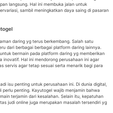
n langsung. Hal ini membuka jalan untuk
variasi, sambil meningkatkan daya saing di pasaran
togel
aman daring yg terus berkembang. Salah satu
ru dari berbagai berbagai platform daring lainnya.
a untuk bermain pada platform daring yg memberikan
 inovatif. Hal ini mendorong perusahaan ini agar
s servis agar tetap sesuai serta menarik bagi para
di isu penting untuk perusahaan ini. Di dunia digital,
i perlu penting. Kayutogel wajib menjamin bahwa
ain terjamin dari kesalahan. Selain itu, kepatuhan
tas judi online juga merupakan masalah tersendiri yg