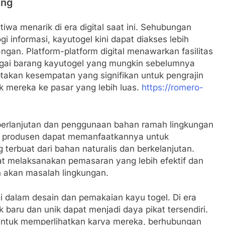
ing
iwa menarik di era digital saat ini. Sehubungan
 informasi, kayutogel kini dapat diakses lebih
n. Platform-platform digital menawarkan fasilitas
gai barang kayutogel yang mungkin sebelumnya
ptakan kesempatan yang signifikan untuk pengrajin
ik mereka ke pasar yang lebih luas.
https://romero-
erlanjutan dan penggunaan bahan ramah lingkungan
, produsen dapat memanfaatkannya untuk
erbuat dari bahan naturalis dan berkelanjutan.
t melaksanakan pemasaran yang lebih efektif dan
 akan masalah lingkungan.
i dalam desain dan pemakaian kayu togel. Di era
 baru dan unik dapat menjadi daya pikat tersendiri.
untuk memperlihatkan karya mereka, berhubungan