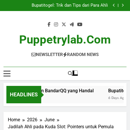
Trik Menjadi Pemain BandarQQ yang Handal
Skip
Bupatitogel: Trik dan Tips dari Para Ahli
to
Bupatitogel: Fenomena Baru dalam Dunia Taruhan
Online
Maha4D: Terungkap Secrets Angka Hoki
content
Trik Menjadi Pemain BandarQQ yang Handal
Bupatitogel: Trik dan Tips dari Para Ahli
Bupatitogel: Fenomena Baru dalam Dunia Taruhan
Puppetrylab.com
Online
Maha4D: Terungkap Secrets Angka Hoki
NEWSLETTER
RANDOM NEWS
Trik Menjadi Pemain BandarQQ yang Handal
Bupatitogel
HEADLINES
3 Days Ago
6 Days Ago
Home
2026
June
Jadilah Ahli pada Kuda Slot: Pointers untuk Pemula