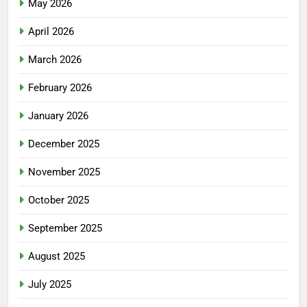
May 2026
April 2026
March 2026
February 2026
January 2026
December 2025
November 2025
October 2025
September 2025
August 2025
July 2025