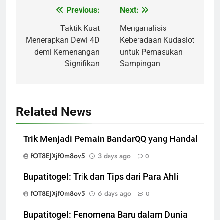
Previous:
Next:
Post
navigation
Taktik Kuat
Menganalisis
Menerapkan Dewi 4D
Keberadaan Kudaslot
demi Kemenangan
untuk Pemasukan
Signifikan
Sampingan
Related News
Trik Menjadi Pemain BandarQQ yang Handal
fOT8EJXjf0m8ov5
3 days ago
0
Bupatitogel: Trik dan Tips dari Para Ahli
fOT8EJXjf0m8ov5
6 days ago
0
Bupatitogel: Fenomena Baru dalam Dunia