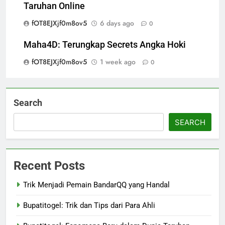
Taruhan Online
fOT8EJXjf0m8ov5
6 days ago
0
Maha4D: Terungkap Secrets Angka Hoki
fOT8EJXjf0m8ov5
1 week ago
0
Search
SEARCH
Recent Posts
Trik Menjadi Pemain BandarQQ yang Handal
Bupatitogel: Trik dan Tips dari Para Ahli