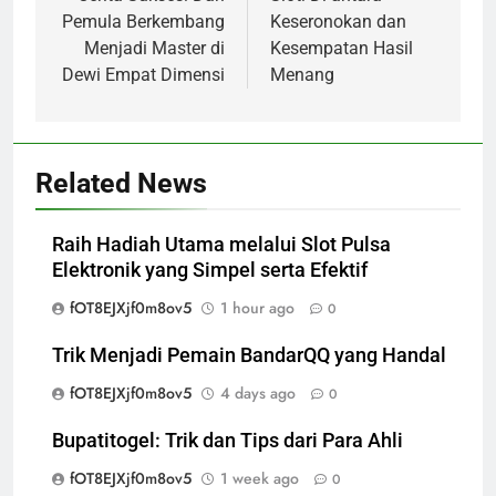
navigation
Pemula Berkembang
Keseronokan dan
Menjadi Master di
Kesempatan Hasil
Dewi Empat Dimensi
Menang
Related News
Raih Hadiah Utama melalui Slot Pulsa
Elektronik yang Simpel serta Efektif
fOT8EJXjf0m8ov5
1 hour ago
0
Trik Menjadi Pemain BandarQQ yang Handal
fOT8EJXjf0m8ov5
4 days ago
0
Bupatitogel: Trik dan Tips dari Para Ahli
fOT8EJXjf0m8ov5
1 week ago
0