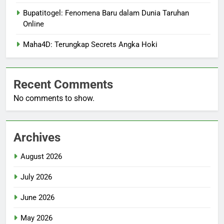
Bupatitogel: Fenomena Baru dalam Dunia Taruhan
Online
Maha4D: Terungkap Secrets Angka Hoki
Recent Comments
No comments to show.
Archives
August 2026
July 2026
June 2026
May 2026