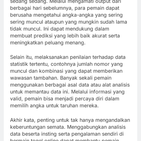
sedang sedang. Melalui mengamati output dari
berbagai hari sebelumnya, para pemain dapat
berusaha mengetahui angka-angka yang sering
sering muncul ataupun yang mungkin sudah lama
tidak muncul. Ini dapat mendukung dalam
membuat prediksi yang lebih baik akurat serta
meningkatkan peluang menang.
Selain itu, melaksanakan penilaian terhadap data
statistik tertentu, contohnya jumlah nomor yang
muncul dan kombinasi yang dapat memberikan
wawasan tambahan. Banyak sekali pemain
menggunakan berbagai asal data atau alat analisis
untuk memantau data ini. Melalui informasi yang
valid, pemain bisa menjadi percaya diri dalam
memilih angka untuk taruhan mereka.
Akhir kata, penting untuk tak hanya mengandalkan
keberuntungan semata. Menggabungkan analisis
data beserta insting serta pengalaman sendiri di
bermain togel online dapat membantu pemain