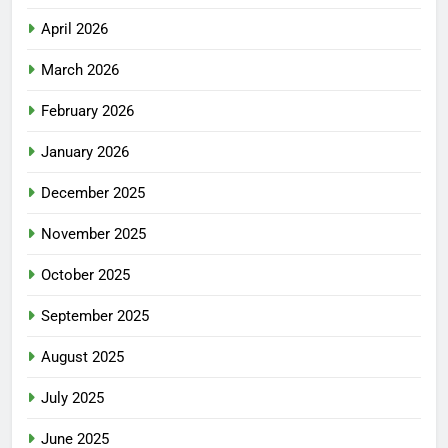
April 2026
March 2026
February 2026
January 2026
December 2025
November 2025
October 2025
September 2025
August 2025
July 2025
June 2025