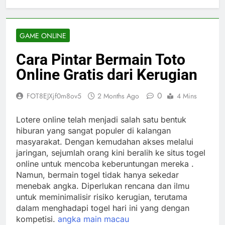
GAME ONLINE
Cara Pintar Bermain Toto
Online Gratis dari Kerugian
0
FOT8EJXjf0m8ov5
2 Months Ago
4 Mins
Lotere online telah menjadi salah satu bentuk
hiburan yang sangat populer di kalangan
masyarakat. Dengan kemudahan akses melalui
jaringan, sejumlah orang kini beralih ke situs togel
online untuk mencoba keberuntungan mereka .
Namun, bermain togel tidak hanya sekedar
menebak angka. Diperlukan rencana dan ilmu
untuk meminimalisir risiko kerugian, terutama
dalam menghadapi togel hari ini yang dengan
kompetisi.
angka main macau