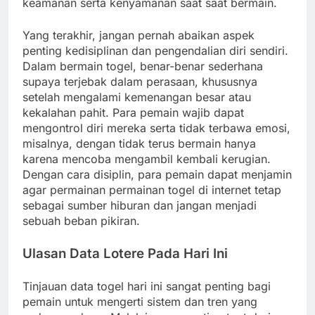
keamanan serta kenyamanan saat saat bermain.
Yang terakhir, jangan pernah abaikan aspek
penting kedisiplinan dan pengendalian diri sendiri.
Dalam bermain togel, benar-benar sederhana
supaya terjebak dalam perasaan, khususnya
setelah mengalami kemenangan besar atau
kekalahan pahit. Para pemain wajib dapat
mengontrol diri mereka serta tidak terbawa emosi,
misalnya, dengan tidak terus bermain hanya
karena mencoba mengambil kembali kerugian.
Dengan cara disiplin, para pemain dapat menjamin
agar permainan permainan togel di internet tetap
sebagai sumber hiburan dan jangan menjadi
sebuah beban pikiran.
Ulasan Data Lotere Pada Hari Ini
Tinjauan data togel hari ini sangat penting bagi
pemain untuk mengerti sistem dan tren yang