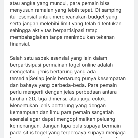
atau angka yang muncul, para pemain bisa
menyusun ramalan yang lebih tepat. Di samping
itu, esensial untuk merencanakan budget yang
serta jangan melebihi limit yang telah ditentukan,
sehingga aktivitas berpartisipasi tetap
membahagiakan tanpa menimbulkan tekanan
finansial.
Salah satu aspek esensial yang lain dalam
berpartisipasi permainan togel online adalah
mengetahui jenis bertarung yang ada
tersedia|Setiap jenis bertarung punya kesempatan
dan bahaya yang berbeda-beda. Para pemain
perlu mengerti dengan jelas perbedaan antara
taruhan 2D, tiga dimensi, atau juga colok.
Menentukan jenis bertarung yang dengan
kemampuan dan ilmu para pemain sangatlah
esensial agar dapat mengoptimalkan peluang
kemenangan. Jangan lupa pula supaya bermain
pada situs togel yang terpercaya supaya menjaga