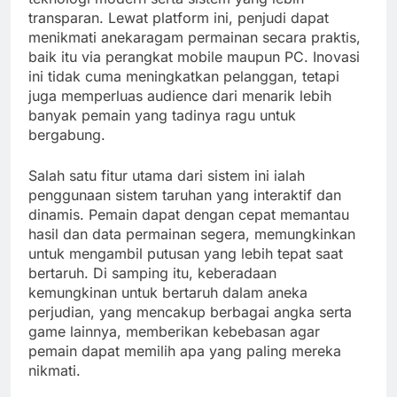
transparan. Lewat platform ini, penjudi dapat
menikmati anekaragam permainan secara praktis,
baik itu via perangkat mobile maupun PC. Inovasi
ini tidak cuma meningkatkan pelanggan, tetapi
juga memperluas audience dari menarik lebih
banyak pemain yang tadinya ragu untuk
bergabung.
Salah satu fitur utama dari sistem ini ialah
penggunaan sistem taruhan yang interaktif dan
dinamis. Pemain dapat dengan cepat memantau
hasil dan data permainan segera, memungkinkan
untuk mengambil putusan yang lebih tepat saat
bertaruh. Di samping itu, keberadaan
kemungkinan untuk bertaruh dalam aneka
perjudian, yang mencakup berbagai angka serta
game lainnya, memberikan kebebasan agar
pemain dapat memilih apa yang paling mereka
nikmati.