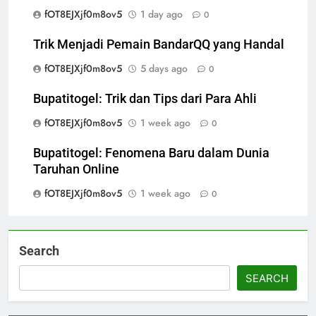
fOT8EJXjf0m8ov5
1 day ago
0
Trik Menjadi Pemain BandarQQ yang Handal
fOT8EJXjf0m8ov5
5 days ago
0
Bupatitogel: Trik dan Tips dari Para Ahli
fOT8EJXjf0m8ov5
1 week ago
0
Bupatitogel: Fenomena Baru dalam Dunia
Taruhan Online
fOT8EJXjf0m8ov5
1 week ago
0
Search
SEARCH