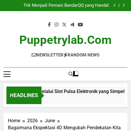
Raih Hadiah Utama melalui Slot Pulsa Elektronik
Skip
yang Simpel serta Efektif
Trik Menjadi Pemain BandarQQ yang Handal
to
Bupatitogel: Trik dan Tips dari Para Ahli
Bupatitogel: Fenomena Baru dalam Dunia Taruhan
content
Online
Raih Hadiah Utama melalui Slot Pulsa Elektronik
yang Simpel serta Efektif
Trik Menjadi Pemain BandarQQ yang Handal
Bupatitogel: Trik dan Tips dari Para Ahli
Puppetrylab.com
Bupatitogel: Fenomena Baru dalam Dunia Taruhan
Online
NEWSLETTER
RANDOM NEWS
h Hadiah Utama melalui Slot Pulsa Elektronik yang Simpel serta
HEADLINES
y Ago
Home
2026
June
Bagaimana Ekspektasi 4D Mengubah Pendekatan Kita