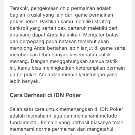
Terakhir, pengelolaan chip permainan adalah
bagian krusial yang lain dari game permainan
poker hebat. Pastikan kamu memiliki strategi
bankroll yang serta tidak bertaruh melebihi dari
apa yang dapat Anda kalahkan. Mengatur batas
dan berpegang pada batasan tersebut akan
menolong Anda bertahan lebih lanjut di game serta
memberikan lebih banyak kesempatan untuk
menang. Dengan menggabungkan semua taktik
ini, kamu bisa meningkatkan keterampilan bermain
game poker Anda dan meraih keuntungan yang
lebih banyak.
Cara Berhasil di IDN Poker
Salah satu cara untuk memenangkan di IDN Poker
adalah memahami laga dan memahami metode
fundamental. Pemain yang berhasil biasanya telah
memahami norma permainan dan mengetahui