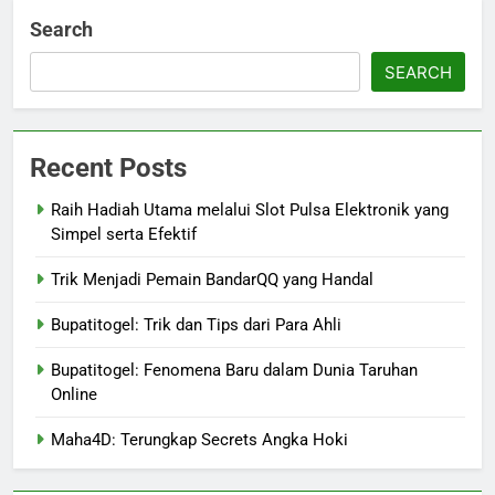
Search
SEARCH
Recent Posts
Raih Hadiah Utama melalui Slot Pulsa Elektronik yang
Simpel serta Efektif
Trik Menjadi Pemain BandarQQ yang Handal
Bupatitogel: Trik dan Tips dari Para Ahli
Bupatitogel: Fenomena Baru dalam Dunia Taruhan
Online
Maha4D: Terungkap Secrets Angka Hoki