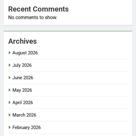
Recent Comments
No comments to show.
Archives
August 2026
July 2026
June 2026
May 2026
April 2026
March 2026
February 2026