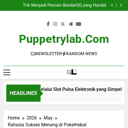
Raih Hadiah Utama melalui Slot Pulsa Elektronik
Skip
yang Simpel serta Efektif
Trik Menjadi Pemain BandarQQ yang Handal
to
Bupatitogel: Trik dan Tips dari Para Ahli
Bupatitogel: Fenomena Baru dalam Dunia Taruhan
content
Online
Raih Hadiah Utama melalui Slot Pulsa Elektronik
yang Simpel serta Efektif
Trik Menjadi Pemain BandarQQ yang Handal
Bupatitogel: Trik dan Tips dari Para Ahli
Puppetrylab.com
Bupatitogel: Fenomena Baru dalam Dunia Taruhan
Online
NEWSLETTER
RANDOM NEWS
h Hadiah Utama melalui Slot Pulsa Elektronik yang Simpel serta
HEADLINES
y Ago
Home
2026
May
Rahasia Sukses Menang di Pokerhebat