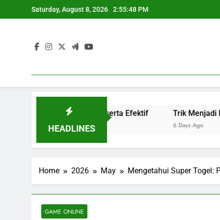
Skip
Saturday, August 8, 2026
2:55:49 PM
to
content
ktronik yang Simpel serta Efektif
Trik Menjadi Pemain 
6 Days Ago
HEADLINES
Home
2026
May
Mengetahui Super Togel: P
GAME ONLINE