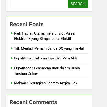
SEARCH
Recent Posts
Raih Hadiah Utama melalui Slot Pulsa
Elektronik yang Simpel serta Efektif
Trik Menjadi Pemain BandarQQ yang Handal
Bupatitogel: Trik dan Tips dari Para Ahli
Bupatitogel: Fenomena Baru dalam Dunia
Taruhan Online
Maha4D: Terungkap Secrets Angka Hoki
Recent Comments