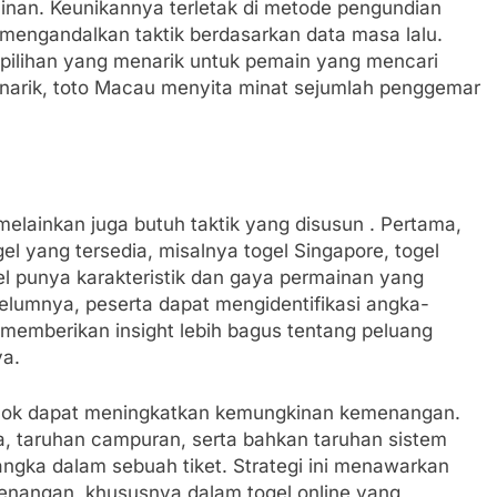
ainan. Keunikannya terletak di metode pengundian
 mengandalkan taktik berdasarkan data masa lalu.
pilihan yang menarik untuk pemain yang mencari
arik, toto Macau menyita minat sejumlah penggemar
elainkan juga butuh taktik yang disusun . Pertama,
yang tersedia, misalnya togel Singapore, togel
el punya karakteristik dan gaya permainan yang
elumnya, peserta dapat mengidentifikasi angka-
 memberikan insight lebih bagus tentang peluang
ya.
cok dapat meningkatkan kemungkinan kemenangan.
a, taruhan campuran, serta bahkan taruhan sistem
gka dalam sebuah tiket. Strategi ini menawarkan
enangan, khususnya dalam togel online yang