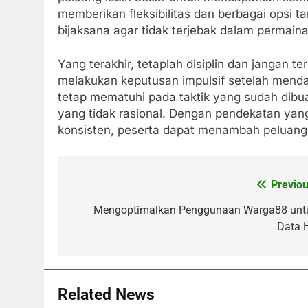
memberikan fleksibilitas dan berbagai opsi 
bijaksana agar tidak terjebak dalam permaina
Yang terakhir, tetaplah disiplin dan jangan 
melakukan keputusan impulsif setelah mend
tetap mematuhi pada taktik yang sudah dibu
yang tidak rasional. Dengan pendekatan yan
konsisten, peserta dapat menambah peluang s
Previou
Post
navigation
Mengoptimalkan Penggunaan Warga88 unt
Data 
Related News