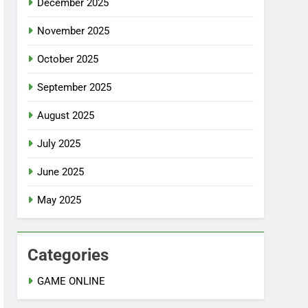
December 2025
November 2025
October 2025
September 2025
August 2025
July 2025
June 2025
May 2025
Categories
GAME ONLINE