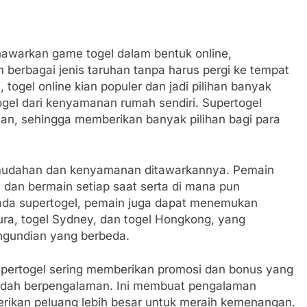
awarkan game togel dalam bentuk online,
berbagai jenis taruhan tanpa harus pergi ke tempat
 togel online kian populer dan jadi pilihan banyak
gel dari kenyamanan rumah sendiri. Supertogel
, sehingga memberikan banyak pilihan bagi para
kemudahan dan kenyamanan ditawarkannya. Pemain
dan bermain setiap saat serta di mana pun
da supertogel, pemain juga dapat menemukan
ura, togel Sydney, dan togel Hongkong, yang
ngundian yang berbeda.
supertogel sering memberikan promosi dan bonus yang
sudah berpengalaman. Ini membuat pengalaman
rikan peluang lebih besar untuk meraih kemenangan.