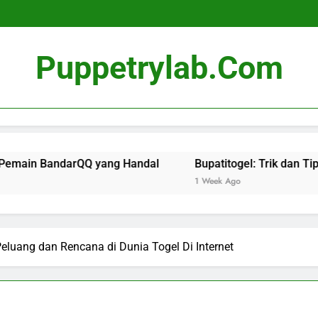
Raih Hadiah Utama melalui Slo
Bupatitogel
Raih Hadiah Utama melalui Slo
Puppetrylab.com
Bupatitogel
BandarQQ yang Handal
Bupatitogel: Trik dan Tips dari Pa
1 Week Ago
eluang dan Rencana di Dunia Togel Di Internet