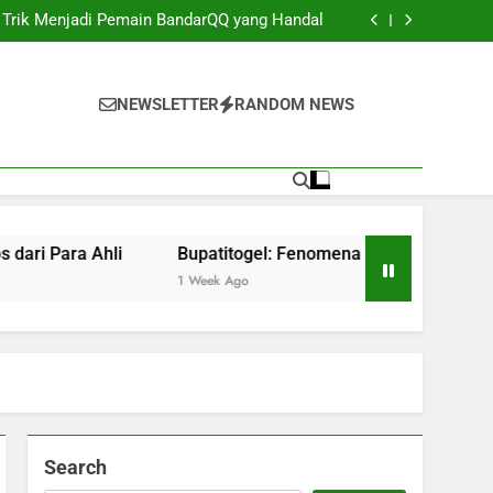
t Pulsa Elektronik yang Simpel serta Efektif
Trik Menjadi Pemain BandarQQ yang Handal
Bupatitogel: Trik dan Tips dari Para Ahli
: Fenomena Baru dalam Dunia Taruhan Online
t Pulsa Elektronik yang Simpel serta Efektif
Trik Menjadi Pemain BandarQQ yang Handal
NEWSLETTER
RANDOM NEWS
Bupatitogel: Trik dan Tips dari Para Ahli
: Fenomena Baru dalam Dunia Taruhan Online
ra Ahli
Bupatitogel: Fenomena Baru dalam Dunia Taruha
1 Week Ago
Search