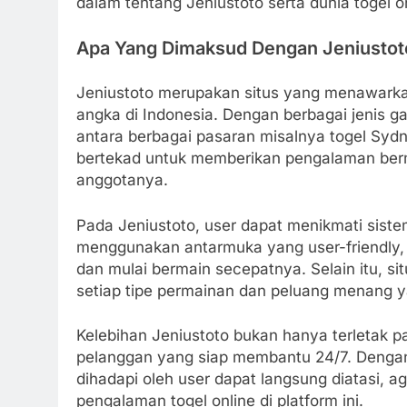
dalam tentang Jeniustoto serta dunia togel onl
Apa Yang Dimaksud Dengan Jeniustot
Jeniustoto merupakan situs yang menawarkan
angka di Indonesia. Dengan berbagai jenis 
antara berbagai pasaran misalnya togel Sydn
bertekad untuk memberikan pengalaman be
anggotanya.
Pada Jeniustoto, user dapat menikmati sist
menggunakan antarmuka yang user-friendly
dan mulai bermain secepatnya. Selain itu, si
setiap tipe permainan dan peluang menang 
Kelebihan Jeniustoto bukan hanya terletak p
pelanggan yang siap membantu 24/7. Dengan f
dihadapi oleh user dapat langsung diatasi, a
pengalaman togel online di platform ini.