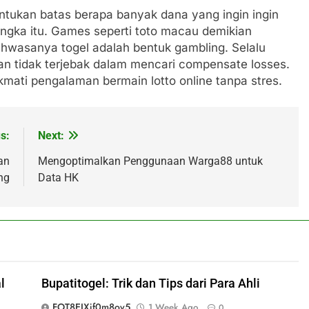
ntukan batas berapa banyak dana yang ingin ingin
ngka itu. Games seperti toto macau demikian
ahwasanya togel adalah bentuk gambling. Selalu
n tidak terjebak dalam mencari compensate losses.
kmati pengalaman bermain lotto online tanpa stres.
s:
Next:
an
Mengoptimalkan Penggunaan Warga88 untuk
ng
Data HK
l
Bupatitogel: Trik dan Tips dari Para Ahli
FOT8EJXjf0m8ov5
1 Week Ago
0