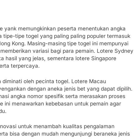
ame yank memungkinkan peserta menentukan angka
tipe-tipe togel yang paling paling populer termasuk
e Hong Kong. Masing-masing tipe togel ini mempunyai
 memberikan variasi bagi para pemain. Lotere Sydney
a hasil yang jelas, sementara lotere Singapore
erta terpercaya.
 diminati oleh pecinta togel. Lotere Macau
gankan dengan aneka jenis bet yang dapat dipilih.
si angka nomor spesifik serta merasakan proses
ere ini menawarkan kebebasan untuk pemain agar
du.
 inovasi untuk menambah kualitas pengalaman
serta bisa dengan mudah mengunjungi beraneka jenis