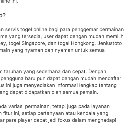
ine ini.
o?
 servis togel online bagi para penggemar permainan
game yang tersedia, user dapat dengan mudah memilih
ey, togel Singapore, dan togel Hongkong. Jeniustoto
rmain yang nyaman dan nyaman untuk semua
em taruhan yang sederhana dan cepat. Dengan
, pengguna baru pun dapat dengan mudah mendaftar
tus ini juga menyediakan informasi lengkap tentang
yang dapat didapatkan oleh semua pemain.
ada variasi permainan, tetapi juga pada layanan
itur ini, setiap pertanyaan atau kendala yang
gar para player dapat jadi fokus dalam menghadapi