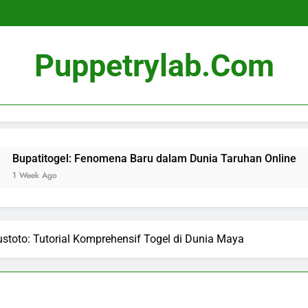
Bupatitogel
Puppetrylab.com
Bupatitogel
atitogel: Fenomena Baru dalam Dunia Taruhan Online
M
ek Ago
1
stoto: Tutorial Komprehensif Togel di Dunia Maya