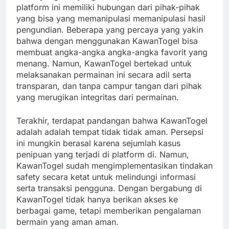
platform ini memiliki hubungan dari pihak-pihak
yang bisa yang memanipulasi memanipulasi hasil
pengundian. Beberapa yang percaya yang yakin
bahwa dengan menggunakan KawanTogel bisa
membuat angka-angka angka-angka favorit yang
menang. Namun, KawanTogel bertekad untuk
melaksanakan permainan ini secara adil serta
transparan, dan tanpa campur tangan dari pihak
yang merugikan integritas dari permainan.
Terakhir, terdapat pandangan bahwa KawanTogel
adalah adalah tempat tidak tidak aman. Persepsi
ini mungkin berasal karena sejumlah kasus
penipuan yang terjadi di platform di. Namun,
KawanTogel sudah mengimplementasikan tindakan
safety secara ketat untuk melindungi informasi
serta transaksi pengguna. Dengan bergabung di
KawanTogel tidak hanya berikan akses ke
berbagai game, tetapi memberikan pengalaman
bermain yang aman aman.