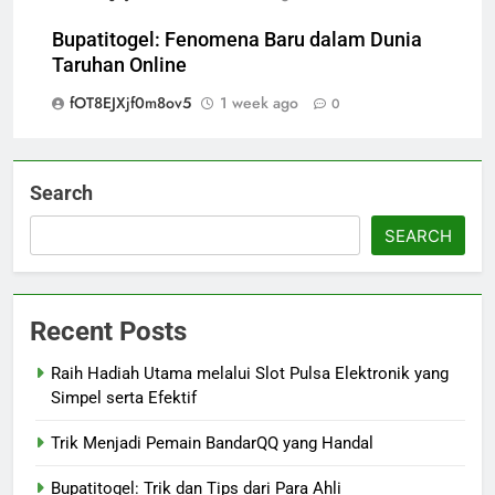
Bupatitogel: Fenomena Baru dalam Dunia
Taruhan Online
fOT8EJXjf0m8ov5
1 week ago
0
Search
SEARCH
Recent Posts
Raih Hadiah Utama melalui Slot Pulsa Elektronik yang
Simpel serta Efektif
Trik Menjadi Pemain BandarQQ yang Handal
Bupatitogel: Trik dan Tips dari Para Ahli