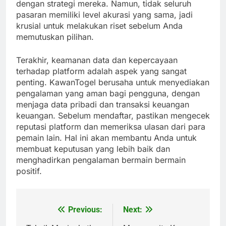
dengan strategi mereka. Namun, tidak seluruh
pasaran memiliki level akurasi yang sama, jadi
krusial untuk melakukan riset sebelum Anda
memutuskan pilihan.
Terakhir, keamanan data dan kepercayaan
terhadap platform adalah aspek yang sangat
penting. KawanTogel berusaha untuk menyediakan
pengalaman yang aman bagi pengguna, dengan
menjaga data pribadi dan transaksi keuangan
keuangan. Sebelum mendaftar, pastikan mengecek
reputasi platform dan memeriksa ulasan dari para
pemain lain. Hal ini akan membantu Anda untuk
membuat keputusan yang lebih baik dan
menghadirkan pengalaman bermain bermain
positif.
Previous:
Next:
Post