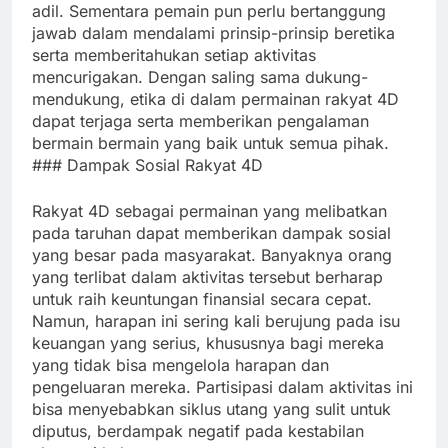
adil. Sementara pemain pun perlu bertanggung
jawab dalam mendalami prinsip-prinsip beretika
serta memberitahukan setiap aktivitas
mencurigakan. Dengan saling sama dukung-
mendukung, etika di dalam permainan rakyat 4D
dapat terjaga serta memberikan pengalaman
bermain bermain yang baik untuk semua pihak.
### Dampak Sosial Rakyat 4D
Rakyat 4D sebagai permainan yang melibatkan
pada taruhan dapat memberikan dampak sosial
yang besar pada masyarakat. Banyaknya orang
yang terlibat dalam aktivitas tersebut berharap
untuk raih keuntungan finansial secara cepat.
Namun, harapan ini sering kali berujung pada isu
keuangan yang serius, khususnya bagi mereka
yang tidak bisa mengelola harapan dan
pengeluaran mereka. Partisipasi dalam aktivitas ini
bisa menyebabkan siklus utang yang sulit untuk
diputus, berdampak negatif pada kestabilan