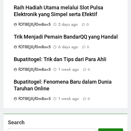
Raih Hadiah Utama melalui Slot Pulsa
Elektronik yang Simpel serta Efektif
fOT8EJXjf0m8ov5
2 days ago
0
Trik Menjadi Pemain BandarQQ yang Handal
fOT8EJXjf0m8ov5
6 days ago
0
Bupatitogel: Trik dan Tips dari Para Ahli
fOT8EJXjf0m8ov5
1 week ago
0
Bupatitogel: Fenomena Baru dalam Dunia
Taruhan Online
fOT8EJXjf0m8ov5
1 week ago
0
Search