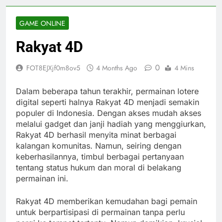
GAME ONLINE
Rakyat 4D
0
FOT8EJXjf0m8ov5
4 Months Ago
4 Mins
Dalam beberapa tahun terakhir, permainan lotere
digital seperti halnya Rakyat 4D menjadi semakin
populer di Indonesia. Dengan akses mudah akses
melalui gadget dan janji hadiah yang menggiurkan,
Rakyat 4D berhasil menyita minat berbagai
kalangan komunitas. Namun, seiring dengan
keberhasilannya, timbul berbagai pertanyaan
tentang status hukum dan moral di belakang
permainan ini.
Rakyat 4D memberikan kemudahan bagi pemain
untuk berpartisipasi di permainan tanpa perlu