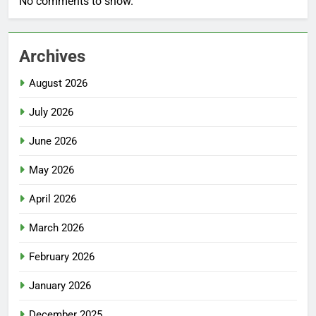
No comments to show.
Archives
August 2026
July 2026
June 2026
May 2026
April 2026
March 2026
February 2026
January 2026
December 2025