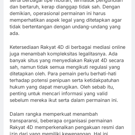
serta berbagai tipe hiburan, termasuk pengundian
dan bertaruh, kerap dianggap tidak sah. Dengan
demikian, operasional permainan ini harus
memperhatikan aspek legal yang ditetapkan agar
tidak bertentangan dengan undang-undang yang
ada.
Ketersediaan Rakyat 4D di berbagai mediasi online
juga menambah kompleksitas legalitasnya. Ada
banyak situs yang menyediakan Rakyat 4D secara
sah, namun tidak semua mengikuti regulasi yang
ditetapkan oleh. Para pemain perlu berhati-hati
terhadap potensi penipuan serta ketidakpatuhan
hukum yang dapat merugikan. Oleh sebab itu,
penting untuk mencari informasi yang valid
sebelum mereka ikut serta dalam permainan ini.
Dalam rangka memperkuat menambah
transparansi, beberapa organisasi permainan
Rakyat 4D memperkenalkan pengakuan resmi dan
izin dari yang memiliki kewenangan. Hal ini