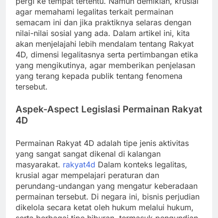
pergi ke tempat tertentu. Namun demikian, krusial
agar memahami legalitas terkait permainan
semacam ini dan jika praktiknya selaras dengan
nilai-nilai sosial yang ada. Dalam artikel ini, kita
akan menjelajahi lebih mendalam tentang Rakyat
4D, dimensi legalitasnya serta pertimbangan etika
yang mengikutinya, agar memberikan penjelasan
yang terang kepada publik tentang fenomena
tersebut.
Aspek-Aspect Legislasi Permainan Rakyat
4D
Permainan Rakyat 4D adalah tipe jenis aktivitas
yang sangat sangat dikenal di kalangan
masyarakat.
rakyat4d
Dalam konteks legalitas,
krusial agar mempelajari peraturan dan
perundang-undangan yang mengatur keberadaan
permainan tersebut. Di negara ini, bisnis perjudian
dikelola secara ketat oleh hukum melalui hukum,