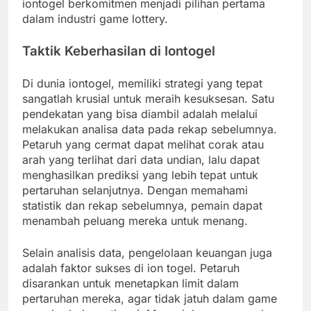
iontogel berkomitmen menjadi pilihan pertama
dalam industri game lottery.
Taktik Keberhasilan di Iontogel
Di dunia iontogel, memiliki strategi yang tepat
sangatlah krusial untuk meraih kesuksesan. Satu
pendekatan yang bisa diambil adalah melalui
melakukan analisa data pada rekap sebelumnya.
Petaruh yang cermat dapat melihat corak atau
arah yang terlihat dari data undian, lalu dapat
menghasilkan prediksi yang lebih tepat untuk
pertaruhan selanjutnya. Dengan memahami
statistik dan rekap sebelumnya, pemain dapat
menambah peluang mereka untuk menang.
Selain analisis data, pengelolaan keuangan juga
adalah faktor sukses di ion togel. Petaruh
disarankan untuk menetapkan limit dalam
pertaruhan mereka, agar tidak jatuh dalam game