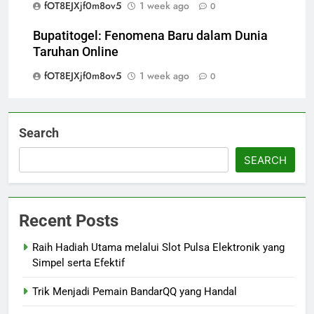
fOT8EJXjf0m8ov5
1 week ago
0
Bupatitogel: Fenomena Baru dalam Dunia
Taruhan Online
fOT8EJXjf0m8ov5
1 week ago
0
Search
SEARCH
Recent Posts
Raih Hadiah Utama melalui Slot Pulsa Elektronik yang
Simpel serta Efektif
Trik Menjadi Pemain BandarQQ yang Handal