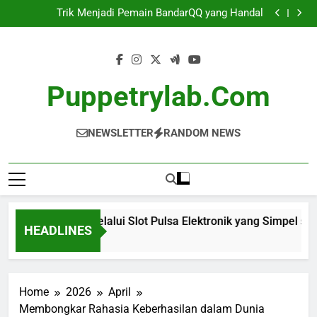
Raih Hadiah Utama melalui Slot Pulsa Elektronik
Skip
yang Simpel serta Efektif
Trik Menjadi Pemain BandarQQ yang Handal
to
Bupatitogel: Trik dan Tips dari Para Ahli
Bupatitogel: Fenomena Baru dalam Dunia Taruhan
content
Online
Raih Hadiah Utama melalui Slot Pulsa Elektronik
yang Simpel serta Efektif
Trik Menjadi Pemain BandarQQ yang Handal
Bupatitogel: Trik dan Tips dari Para Ahli
Puppetrylab.com
Bupatitogel: Fenomena Baru dalam Dunia Taruhan
Online
NEWSLETTER
RANDOM NEWS
 Hadiah Utama melalui Slot Pulsa Elektronik yang Simpel serta 
HEADLINES
 Ago
Home
2026
April
Membongkar Rahasia Keberhasilan dalam Dunia