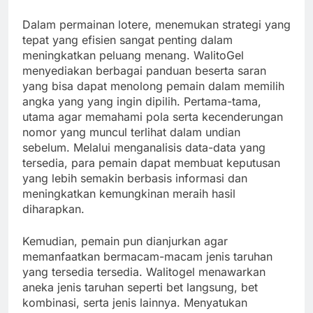
Dalam permainan lotere, menemukan strategi yang
tepat yang efisien sangat penting dalam
meningkatkan peluang menang. WalitoGel
menyediakan berbagai panduan beserta saran
yang bisa dapat menolong pemain dalam memilih
angka yang yang ingin dipilih. Pertama-tama,
utama agar memahami pola serta kecenderungan
nomor yang muncul terlihat dalam undian
sebelum. Melalui menganalisis data-data yang
tersedia, para pemain dapat membuat keputusan
yang lebih semakin berbasis informasi dan
meningkatkan kemungkinan meraih hasil
diharapkan.
Kemudian, pemain pun dianjurkan agar
memanfaatkan bermacam-macam jenis taruhan
yang tersedia tersedia. Walitogel menawarkan
aneka jenis taruhan seperti bet langsung, bet
kombinasi, serta jenis lainnya. Menyatukan