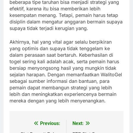
beberapa tipe taruhan bisa menjadi strategi yang
efektif, karena itu bisa memberikan lebih
kesempatan menang. Tetapi, pemain harus tetap
disiplin dalam mengatur anggaran bermain supaya
supaya tidak terjadi kerugian yang.
Akhirnya, hal yang vital agar selalu berpikiran
yang optimis dan supaya tidak tenggelam ke
dalam perasaan saat bertaruh. Keberhasilan di
togel sering kali adalah acak, serta pemain harus
bersiap menyongsong hasil yang mungkin tidak
sejalan harapan. Dengan memanfaatkan WalitoGel
sebagai sumber informasi dan bantuan, para
pemain dapat membangun strategi yang lebih
lebih dan meningkatkan experiencenya bermain
mereka dengan yang lebih menyenangkan.
Previous:
Next:
Post