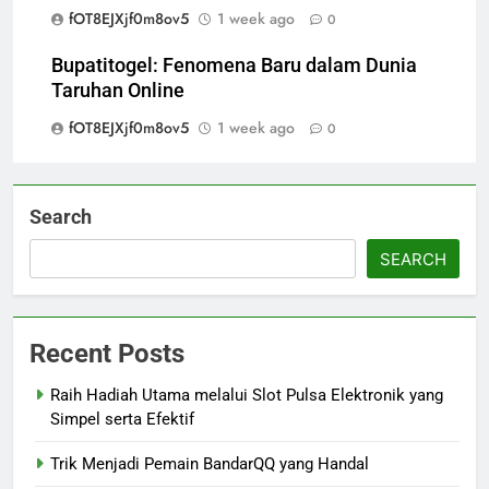
fOT8EJXjf0m8ov5
1 week ago
0
Bupatitogel: Fenomena Baru dalam Dunia
Taruhan Online
fOT8EJXjf0m8ov5
1 week ago
0
Search
SEARCH
Recent Posts
Raih Hadiah Utama melalui Slot Pulsa Elektronik yang
Simpel serta Efektif
Trik Menjadi Pemain BandarQQ yang Handal