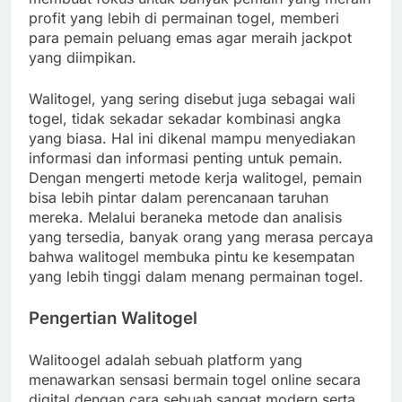
profit yang lebih di permainan togel, memberi
para pemain peluang emas agar meraih jackpot
yang diimpikan.
Walitogel, yang sering disebut juga sebagai wali
togel, tidak sekadar sekadar kombinasi angka
yang biasa. Hal ini dikenal mampu menyediakan
informasi dan informasi penting untuk pemain.
Dengan mengerti metode kerja walitogel, pemain
bisa lebih pintar dalam perencanaan taruhan
mereka. Melalui beraneka metode dan analisis
yang tersedia, banyak orang yang merasa percaya
bahwa walitogel membuka pintu ke kesempatan
yang lebih tinggi dalam menang permainan togel.
Pengertian Walitogel
Walitoogel adalah sebuah platform yang
menawarkan sensasi bermain togel online secara
digital dengan cara sebuah sangat modern serta