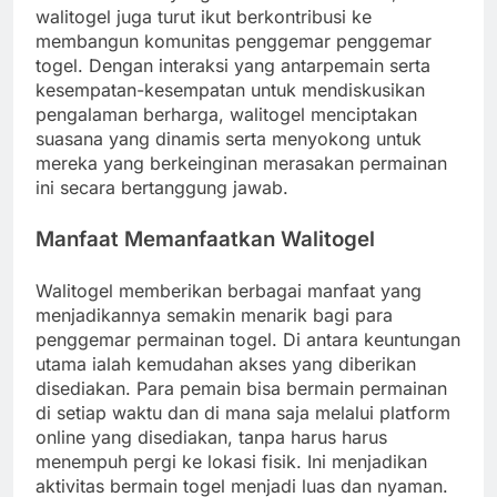
walitogel juga turut ikut berkontribusi ke
membangun komunitas penggemar penggemar
togel. Dengan interaksi yang antarpemain serta
kesempatan-kesempatan untuk mendiskusikan
pengalaman berharga, walitogel menciptakan
suasana yang dinamis serta menyokong untuk
mereka yang berkeinginan merasakan permainan
ini secara bertanggung jawab.
Manfaat Memanfaatkan Walitogel
Walitogel memberikan berbagai manfaat yang
menjadikannya semakin menarik bagi para
penggemar permainan togel. Di antara keuntungan
utama ialah kemudahan akses yang diberikan
disediakan. Para pemain bisa bermain permainan
di setiap waktu dan di mana saja melalui platform
online yang disediakan, tanpa harus harus
menempuh pergi ke lokasi fisik. Ini menjadikan
aktivitas bermain togel menjadi luas dan nyaman.