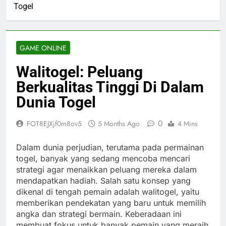
Togel
GAME ONLINE
Walitogel: Peluang
Berkualitas Tinggi Di Dalam
Dunia Togel
0
FOT8EJXjf0m8ov5
5 Months Ago
4 Mins
Dalam dunia perjudian, terutama pada permainan
togel, banyak yang sedang mencoba mencari
strategi agar menaikkan peluang mereka dalam
mendapatkan hadiah. Salah satu konsep yang
dikenal di tengah pemain adalah walitogel, yaitu
memberikan pendekatan yang baru untuk memilih
angka dan strategi bermain. Keberadaan ini
membuat fokus untuk banyak pemain yang meraih