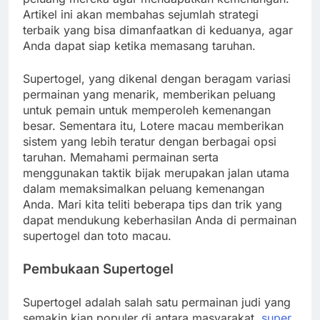
Artikel ini akan membahas sejumlah strategi
terbaik yang bisa dimanfaatkan di keduanya, agar
Anda dapat siap ketika memasang taruhan.
Supertogel, yang dikenal dengan beragam variasi
permainan yang menarik, memberikan peluang
untuk pemain untuk memperoleh kemenangan
besar. Sementara itu, Lotere macau memberikan
sistem yang lebih teratur dengan berbagai opsi
taruhan. Memahami permainan serta
menggunakan taktik bijak merupakan jalan utama
dalam memaksimalkan peluang kemenangan
Anda. Mari kita teliti beberapa tips dan trik yang
dapat mendukung keberhasilan Anda di permainan
supertogel dan toto macau.
Pembukaan Supertogel
Supertogel adalah salah satu permainan judi yang
semakin kian populer di antara masyarakat.
super