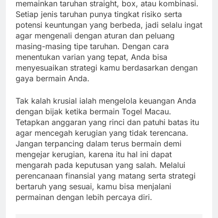
memainkan taruhan straight, box, atau kombinasi.
Setiap jenis taruhan punya tingkat risiko serta
potensi keuntungan yang berbeda, jadi selalu ingat
agar mengenali dengan aturan dan peluang
masing-masing tipe taruhan. Dengan cara
menentukan varian yang tepat, Anda bisa
menyesuaikan strategi kamu berdasarkan dengan
gaya bermain Anda.
Tak kalah krusial ialah mengelola keuangan Anda
dengan bijak ketika bermain Togel Macau.
Tetapkan anggaran yang rinci dan patuhi batas itu
agar mencegah kerugian yang tidak terencana.
Jangan terpancing dalam terus bermain demi
mengejar kerugian, karena itu hal ini dapat
mengarah pada keputusan yang salah. Melalui
perencanaan finansial yang matang serta strategi
bertaruh yang sesuai, kamu bisa menjalani
permainan dengan lebih percaya diri.