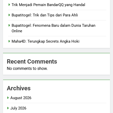
Trik Menjadi Pemain BandarQQ yang Handal
Bupatitogel: Trik dan Tips dari Para Ahli
Bupatitogel: Fenomena Baru dalam Dunia Taruhan
Online
Maha4D: Terungkap Secrets Angka Hoki
Recent Comments
No comments to show.
Archives
August 2026
July 2026