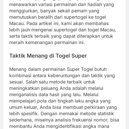
menawarkan variasi permainan dan hadiah yang
menggiurkan, banyak sekali pemain yang
memutuskan beralih dari supertogel ke togel
Macau. Pada artikel ini, kami akan membahas
lebih jauh mengenai supertogel dan togel Macau,
serta taktik terbaik yang dapat diterapkan untuk
meraih kemenangan permainan ini.
Taktik Menang di Togel Super
Menang dalam permainan Super Togel butuh
kombinasi antara keberuntungan dan taktik yang
sesuai. Salah satu metode terbaik untuk
meningkatkan peluang Anda adalah melalui
menganalisis data hasil yang lalu. Melalui
mempelajari pola dan tingkah laku angka yang
umum keluar, Anda bisa membuat perkiraan yang
lebih spesifik. Dengan memakai metode statistik
sederhana, misalnya analisis frekuensi nomor, bisa
membantu Anda mengidentifikasi angka mana