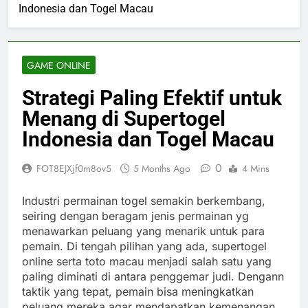
Indonesia dan Togel Macau
GAME ONLINE
Strategi Paling Efektif untuk
Menang di Supertogel
Indonesia dan Togel Macau
0
FOT8EJXjf0m8ov5
5 Months Ago
4 Mins
Industri permainan togel semakin berkembang,
seiring dengan beragam jenis permainan yg
menawarkan peluang yang menarik untuk para
pemain. Di tengah pilihan yang ada, supertogel
online serta toto macau menjadi salah satu yang
paling diminati di antara penggemar judi. Dengann
taktik yang tepat, pemain bisa meningkatkan
peluang mereka agar mendapatkan kemenangan.