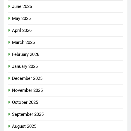
June 2026
May 2026
April 2026
March 2026
February 2026
January 2026
December 2025
November 2025
October 2025
September 2025
August 2025