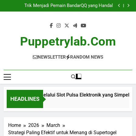
Raih Hadiah Utama melalui Slot Pulsa Elektronik
Skip
yang Simpel serta Efektif
Trik Menjadi Pemain BandarQQ yang Handal
to
Bupatitogel: Trik dan Tips dari Para Ahli
Bupatitogel: Fenomena Baru dalam Dunia Taruhan
content
Online
Raih Hadiah Utama melalui Slot Pulsa Elektronik
yang Simpel serta Efektif
Trik Menjadi Pemain BandarQQ yang Handal
Bupatitogel: Trik dan Tips dari Para Ahli
Puppetrylab.com
Bupatitogel: Fenomena Baru dalam Dunia Taruhan
Online
NEWSLETTER
RANDOM NEWS
h Hadiah Utama melalui Slot Pulsa Elektronik yang Simpel sert
HEADLINES
ours Ago
Home
2026
March
Strategi Paling Efektif untuk Menang di Supertogel