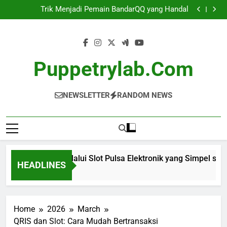
Raih Hadiah Utama melalui Slot Pulsa Elektronik
Skip
yang Simpel serta Efektif
Trik Menjadi Pemain BandarQQ yang Handal
to
Bupatitogel: Trik dan Tips dari Para Ahli
Bupatitogel: Fenomena Baru dalam Dunia Taruhan
content
Online
Raih Hadiah Utama melalui Slot Pulsa Elektronik
yang Simpel serta Efektif
Trik Menjadi Pemain BandarQQ yang Handal
Bupatitogel: Trik dan Tips dari Para Ahli
Puppetrylab.com
Bupatitogel: Fenomena Baru dalam Dunia Taruhan
Online
NEWSLETTER
RANDOM NEWS
Hadiah Utama melalui Slot Pulsa Elektronik yang Simpel serta E
HEADLINES
Ago
Home
2026
March
QRIS dan Slot: Cara Mudah Bertransaksi