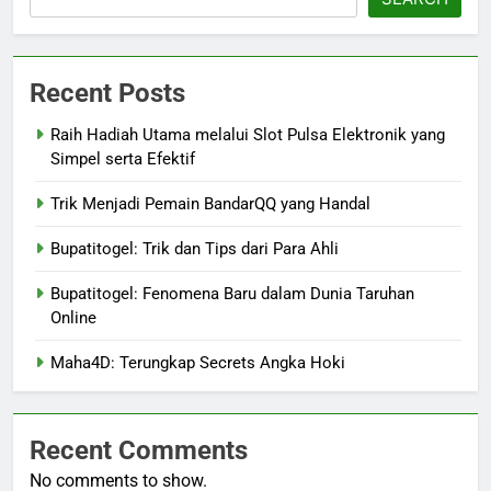
Recent Posts
Raih Hadiah Utama melalui Slot Pulsa Elektronik yang
Simpel serta Efektif
Trik Menjadi Pemain BandarQQ yang Handal
Bupatitogel: Trik dan Tips dari Para Ahli
Bupatitogel: Fenomena Baru dalam Dunia Taruhan
Online
Maha4D: Terungkap Secrets Angka Hoki
Recent Comments
No comments to show.