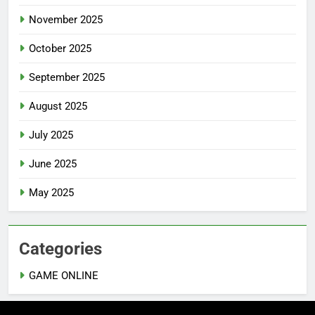
November 2025
October 2025
September 2025
August 2025
July 2025
June 2025
May 2025
Categories
GAME ONLINE