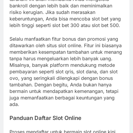
bankroll dengan lebih baik dan meminimalkan
risiko kerugian. Jika sudah merasakan
keberuntungan, Anda bisa mencoba slot bet yang
lebih tinggi seperti slot bet 300 atau slot bet 500.
Selalu manfaatkan fitur bonus dan promosi yang
ditawarkan oleh situs slot online. Fitur ini biasanya
memberikan kesempatan tambahan untuk menang
tanpa harus mengeluarkan lebih banyak uang.
Misalnya, banyak platform mendukung metode
pembayaran seperti slot qris, slot dana, dan slot
ovo, yang seringkali dilengkapi dengan bonus
tambahan. Dengan begitu, Anda bukan hanya
bermain untuk mendapatkan kemenangan, tetapi
juga memanfaatkan berbagai keuntungan yang
ada.
Panduan Daftar Slot Online
Proses mendaftar untuk bermain slot online kini