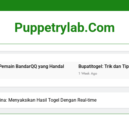
Raih Hadiah Utama melalui Slo
Bupatitogel
Raih Hadiah Utama melalui Slo
Puppetrylab.com
Bupatitogel
BandarQQ yang Handal
Bupatitogel: Trik dan Tips dari Pa
1 Week Ago
a: Menyaksikan Hasil Togel Dengan Real-time