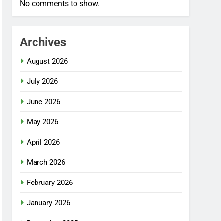
No comments to show.
Archives
August 2026
July 2026
June 2026
May 2026
April 2026
March 2026
February 2026
January 2026