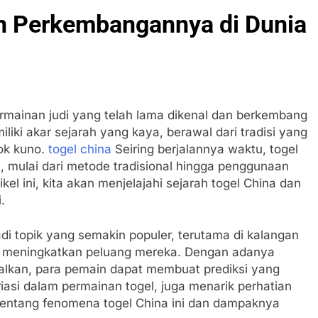
an Perkembangannya di Dunia
rmainan judi yang telah lama dikenal dan berkembang
liki akar sejarah yang kaya, berawal dari tradisi yang
ok kuno.
togel china
Seiring berjalannya waktu, togel
, mulai dari metode tradisional hingga penggunaan
kel ini, kita akan menjelajahi sejarah togel China dan
.
i topik yang semakin populer, terutama di kalangan
k meningkatkan peluang mereka. Dengan adanya
alkan, para pemain dapat membuat prediksi yang
riasi dalam permainan togel, juga menarik perhatian
 tentang fenomena togel China ini dan dampaknya