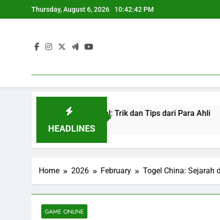
Skip
Thursday, August 6, 2026
10:42:43 PM
to
content
ndal
Bupatitogel: Trik dan Tips dari Para Ahli
Bupa
7 Days Ago
7 Day
HEADLINES
Home
2026
February
Togel China: Sejarah
GAME ONLINE