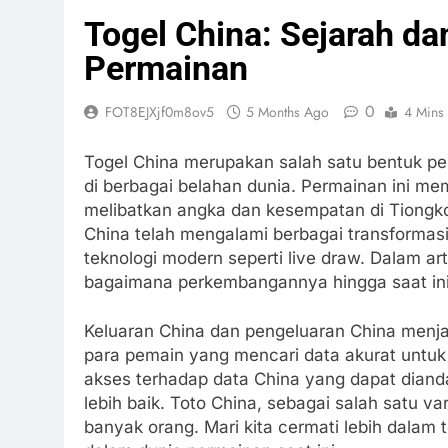
Togel China: Sejarah d
Permainan
0
FOT8EJXjf0m8ov5
5 Months Ago
4 Mins
Togel China merupakan salah satu bentuk pe
di berbagai belahan dunia. Permainan ini memi
melibatkan angka dan kesempatan di Tiongk
China telah mengalami berbagai transformasi
teknologi modern seperti live draw. Dalam arti
bagaimana perkembangannya hingga saat ini
Keluaran China dan pengeluaran China menjad
para pemain yang mencari data akurat untu
akses terhadap data China yang dapat diand
lebih baik. Toto China, sebagai salah satu va
banyak orang. Mari kita cermati lebih dalam