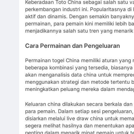
Keberadaan Toto China sebagai salah satu va
perkembangan industri ini. Popularitasnya d
aktif dan dinamis. Dengan semakin banyakny
permainan, para pemain kini memiliki lebih ba
menjadikannya salah satu tren yang menarik d
Cara Permainan dan Pengeluaran
Permainan togel China memiliki aturan yang 
beberapa kombinasi yang tersedia, biasanya 
akan menganalisis data china untuk mempred
menggunakan strategi dan metode tertentu b
meningkatkan peluang mereka dalam mendapa
Keluaran china dilakukan secara berkala dan
para pemain. Dalam setiap sesi pengeluaran,
disiarkan melalui live draw china untuk mem
segera melihat hasilnya dan menentukan apak
penting dalam menarik minat pemain untuk ter