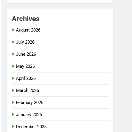
Archives
August 2026
July 2026
June 2026
May 2026
April 2026
March 2026
February 2026
January 2026
December 2025