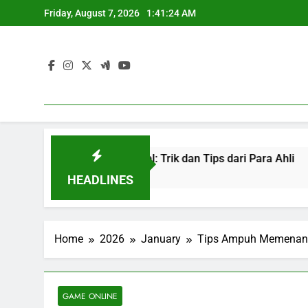
Skip
Friday, August 7, 2026
1:41:25 AM
to
content
andal
Bupatitogel: Trik dan Tips dari Para Ahli
Bup
7 Days Ago
1 We
HEADLINES
Home
2026
January
Tips Ampuh Memenang
GAME ONLINE