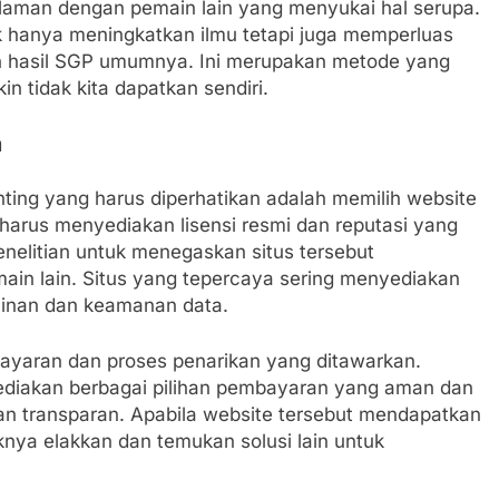
alaman dengan pemain lain yang menyukai hal serupa.
ak hanya meningkatkan ilmu tetapi juga memperluas
n hasil SGP umumnya. Ini merupakan metode yang
tidak kita dapatkan sendiri.
a
nting yang harus diperhatikan adalah memilih website
harus menyediakan lisensi resmi dan reputasi yang
nelitian untuk menegaskan situs tersebut
ain lain. Situs yang tepercaya sering menyediakan
mainan dan keamanan data.
bayaran dan proses penarikan yang ditawarkan.
diakan berbagai pilihan pembayaran yang aman dan
dan transparan. Apabila website tersebut mendapatkan
nya elakkan dan temukan solusi lain untuk