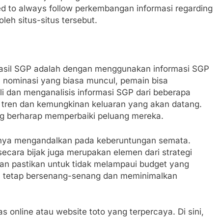
 to always follow perkembangan informasi regarding
oleh situs-situs tersebut.
i hasil SGP adalah dengan menggunakan informasi SGP
 nominasi yang biasa muncul, pemain bisa
li dan menganalisis informasi SGP dari beberapa
tren dan kemungkinan keluaran yang akan datang.
ang berharap memperbaiki peluang mereka.
 hanya mengandalkan pada keberuntungan semata.
cara bijak juga merupakan elemen dari strategi
dan pastikan untuk tidak melampaui budget yang
sa tetap bersenang-senang dan meminimalkan
 online atau website toto yang terpercaya. Di sini,