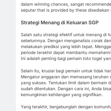
dalam winning chances, sangat recommended
seputar that is provided by these disediakan 
Strategi Menang di Keluaran SGP
Salah satu strategi efektif untuk menang d
sebelumnya. Dengan menganalisis corak dan
melakukan prediksi yang lebih tepat. Mengga
periode terakhir dapat membantu memahami 
Ini adalah penting bagi pemain toto togel y
Selain itu, krusial bagi pemain untuk tidak
Mengatur anggaran dan memasang taruhan se
yang sukses. Tentukan limit dalam bermain 
sudah ditentukan. Dengan cara ini, Anda bi
kemungkinan kehilangan yang signifikan.
Yang terakhir, bergabunglah dengan komunitas