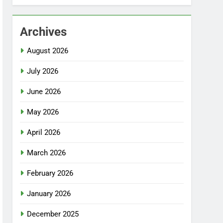
Archives
August 2026
July 2026
June 2026
May 2026
April 2026
March 2026
February 2026
January 2026
December 2025