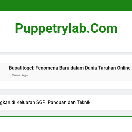
Bupatitogel
Puppetrylab.com
Bupatitogel
atitogel: Fenomena Baru dalam Dunia Taruhan Online
M
ek Ago
1 
kan di Keluaran SGP: Panduan dan Teknik