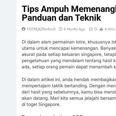
Tips Ampuh Memenangk
Panduan dan Teknik
0
FOT8EJXjf0m8ov5
6 Months Ago
4 Mins
Di dalam alam permainan lotre, khususnya lo
utama untuk mencapai kemenangan. Banyak
akurat pada setiap keluaran singapore, teta
pengetahuan yang mendalam tentang hasil ke
ada, setiap orang pemain dapat menambah 
Di dalam artikel ini, anda hendak membagika
mempertajam taktik bertanding. Dengan mengg
dari hasil yang sebelumnya, kamu bisa men
akan datang. Mari kita semua jelajahi bers
di togel Singapore.