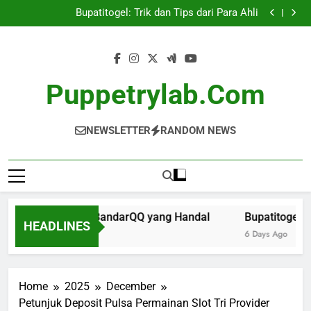
Trik Menjadi Pemain BandarQQ yang Handal
Skip
Bupatitogel: Trik dan Tips dari Para Ahli
to
Bupatitogel: Fenomena Baru dalam Dunia Taruhan
Online
Maha4D: Terungkap Secrets Angka Hoki
content
Trik Menjadi Pemain BandarQQ yang Handal
Bupatitogel: Trik dan Tips dari Para Ahli
Bupatitogel: Fenomena Baru dalam Dunia Taruhan
Puppetrylab.com
Online
Maha4D: Terungkap Secrets Angka Hoki
NEWSLETTER
RANDOM NEWS
k Menjadi Pemain BandarQQ yang Handal
Bupatitogel: Tr
HEADLINES
s Ago
6 Days Ago
Home
2025
December
Petunjuk Deposit Pulsa Permainan Slot Tri Provider