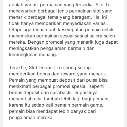
adalah variasi permainan yang tersedia. Slot Tri
menawarkan berbagai jenis permainan slot yang
menarik berbagai tema yang beragam. Hal ini
tidak hanya memberikan menyediakan variasi,
tetapi juga menambah kesempatan pemain untuk
menemukan permainan sesuai sesuai selera selera
mereka. Dengan promosi yang menarik juga dapat
meningkatkan pengalaman bermain dan
kemungkinan menang.
Terakhir, Slot Deposit Tri sering sering
memberikan bonus dan reward yang menarik.
Pemain yang membuat deposit dari pulsa bisa
menikmati berbagai promosi spesial, seperti
bonus deposit dan cashback. Ini pastinya
menambah nilai tambah lebih lagi bagi pemain,
karena itu setiap kali pemain bermain game,
pemain bisa mendapat lebih banyak dari
pengalaman mereka.