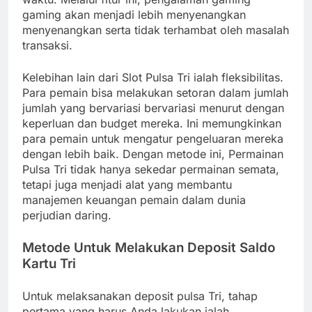
gaming akan menjadi lebih menyenangkan
menyenangkan serta tidak terhambat oleh masalah
transaksi.
Kelebihan lain dari Slot Pulsa Tri ialah fleksibilitas.
Para pemain bisa melakukan setoran dalam jumlah
jumlah yang bervariasi bervariasi menurut dengan
keperluan dan budget mereka. Ini memungkinkan
para pemain untuk mengatur pengeluaran mereka
dengan lebih baik. Dengan metode ini, Permainan
Pulsa Tri tidak hanya sekedar permainan semata,
tetapi juga menjadi alat yang membantu
manajemen keuangan pemain dalam dunia
perjudian daring.
Metode Untuk Melakukan Deposit Saldo
Kartu Tri
Untuk melaksanakan deposit pulsa Tri, tahap
pertama yang harus Anda lakukan ialah