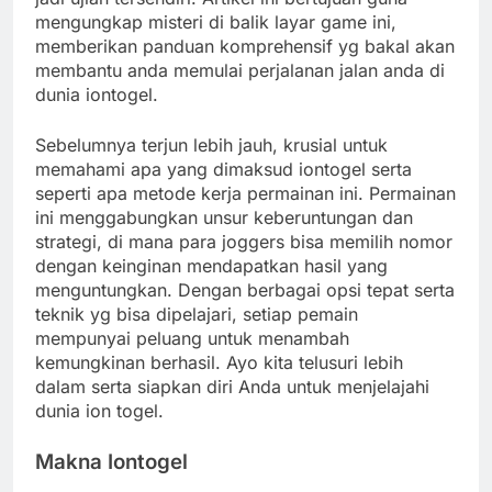
mengungkap misteri di balik layar game ini,
memberikan panduan komprehensif yg bakal akan
membantu anda memulai perjalanan jalan anda di
dunia iontogel.
Sebelumnya terjun lebih jauh, krusial untuk
memahami apa yang dimaksud iontogel serta
seperti apa metode kerja permainan ini. Permainan
ini menggabungkan unsur keberuntungan dan
strategi, di mana para joggers bisa memilih nomor
dengan keinginan mendapatkan hasil yang
menguntungkan. Dengan berbagai opsi tepat serta
teknik yg bisa dipelajari, setiap pemain
mempunyai peluang untuk menambah
kemungkinan berhasil. Ayo kita telusuri lebih
dalam serta siapkan diri Anda untuk menjelajahi
dunia ion togel.
Makna Iontogel