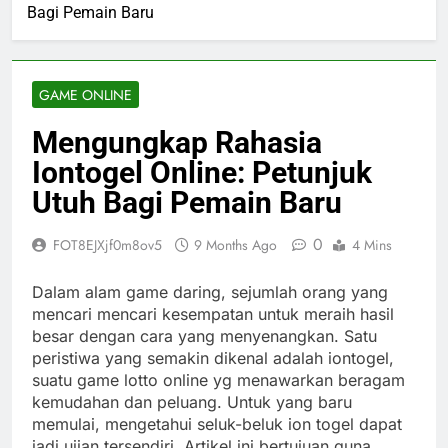
Bagi Pemain Baru
GAME ONLINE
Mengungkap Rahasia
Iontogel Online: Petunjuk
Utuh Bagi Pemain Baru
0
FOT8EJXjf0m8ov5
9 Months Ago
4 Mins
Dalam alam game daring, sejumlah orang yang
mencari mencari kesempatan untuk meraih hasil
besar dengan cara yang menyenangkan. Satu
peristiwa yang semakin dikenal adalah iontogel,
suatu game lotto online yg menawarkan beragam
kemudahan dan peluang. Untuk yang baru
memulai, mengetahui seluk-beluk ion togel dapat
jadi ujian tersendiri. Artikel ini bertujuan guna