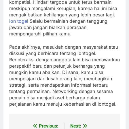
kompetisi. Hindari tergoda untuk terus bermain
meskipun mengalami kerugian, karena hal ini bisa
mengakibatkan kehilangan yang lebih besar lagi.
ion togel
Selalu bermainlah dengan tanggung
jawab dan jangan biarkan perasaan
mempengaruhi pilihan kamu.
Pada akhirnya, masuklah dengan masyarakat atau
diskusi yang berbicara tentang Iontogel.
Berinteraksi dengan anggota lain bisa menawarkan
perspektif baru dan petunjuk berharga yang
mungkin kamu abaikan. Di sana, kamu bisa
mempelajari dari kisah orang lain, membagikan
strategi, serta mendapatkan informasi terbaru
tentang permainan. Networking dengan sesama
pemain bisa menjadi aset berharga dalam
perjalanan kamu menuju keberhasilan di Iontogel.
Previous:
Next:
Post