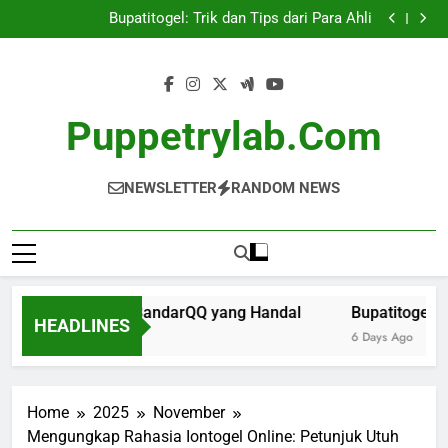
Trik Menjadi Pemain BandarQQ yang Handal
Skip
Bupatitogel: Trik dan Tips dari Para Ahli
to
Bupatitogel: Fenomena Baru dalam Dunia Taruhan
Online
Maha4D: Terungkap Secrets Angka Hoki
content
Trik Menjadi Pemain BandarQQ yang Handal
Bupatitogel: Trik dan Tips dari Para Ahli
Bupatitogel: Fenomena Baru dalam Dunia Taruhan
Puppetrylab.com
Online
Maha4D: Terungkap Secrets Angka Hoki
NEWSLETTER
RANDOM NEWS
 Menjadi Pemain BandarQQ yang Handal
Bupatitogel: Tr
HEADLINES
s Ago
6 Days Ago
Home
2025
November
Mengungkap Rahasia Iontogel Online: Petunjuk Utuh