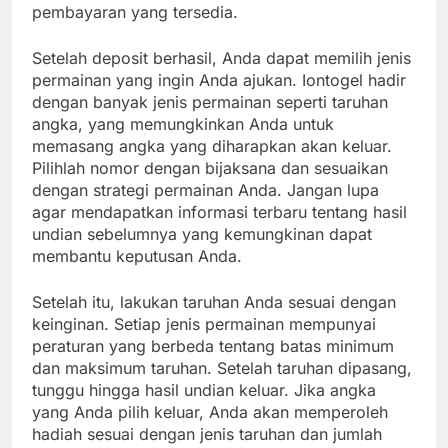
pembayaran yang tersedia.
Setelah deposit berhasil, Anda dapat memilih jenis
permainan yang ingin Anda ajukan. Iontogel hadir
dengan banyak jenis permainan seperti taruhan
angka, yang memungkinkan Anda untuk
memasang angka yang diharapkan akan keluar.
Pilihlah nomor dengan bijaksana dan sesuaikan
dengan strategi permainan Anda. Jangan lupa
agar mendapatkan informasi terbaru tentang hasil
undian sebelumnya yang kemungkinan dapat
membantu keputusan Anda.
Setelah itu, lakukan taruhan Anda sesuai dengan
keinginan. Setiap jenis permainan mempunyai
peraturan yang berbeda tentang batas minimum
dan maksimum taruhan. Setelah taruhan dipasang,
tunggu hingga hasil undian keluar. Jika angka
yang Anda pilih keluar, Anda akan memperoleh
hadiah sesuai dengan jenis taruhan dan jumlah