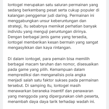
Iontogel merupakan satu saluran permainan yang
sedang berkembang pesat serta cukup populer di
kalangan penggemar judi daring. Permainan ini
menggabungkan unsur keberuntungan dan
strategi, itu sebabnya memikat perhatian banyak
individu yang menguji peruntungan dirinya.
Dengan berbagai jenis game yang tersedia,
iontogel memberikan kesan bermain yang sangat
mengasyikkan dan kaya rintangan.
Di dalam iontogel, para pemain bisa memilih
berbagai macam taruhan dan nomor, disesuaikan
pada game yang pilih. Kemampuan dalam
memprediksi dan menganalisis pola angka
menjadi salah satu faktor sukses pada permainan
tersebut. Di samping itu, Iontogel masih
menawarkan beraneka insentif dan penawaran
yang menggoda yang dipergunakan oleh peserta,
menambah daya daya tarik terhadap wadah ini.