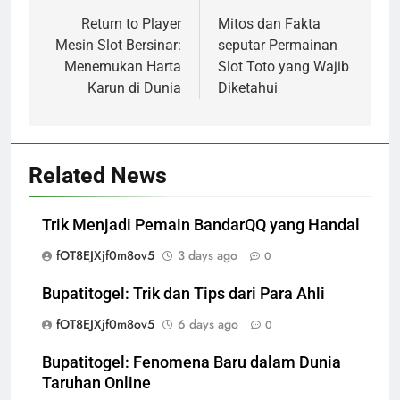
navigation
Return to Player
Mitos dan Fakta
Mesin Slot Bersinar:
seputar Permainan
Menemukan Harta
Slot Toto yang Wajib
Karun di Dunia
Diketahui
Related News
Trik Menjadi Pemain BandarQQ yang Handal
fOT8EJXjf0m8ov5
3 days ago
0
Bupatitogel: Trik dan Tips dari Para Ahli
fOT8EJXjf0m8ov5
6 days ago
0
Bupatitogel: Fenomena Baru dalam Dunia
Taruhan Online