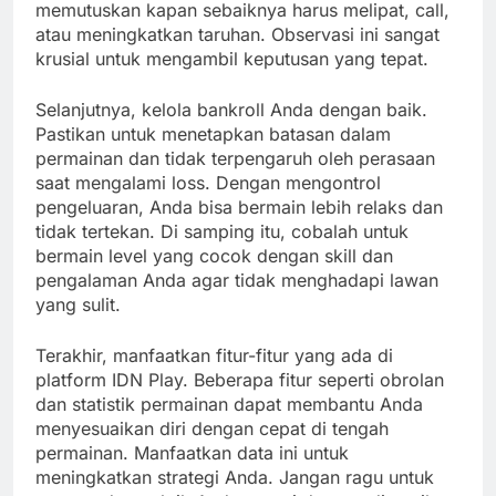
memutuskan kapan sebaiknya harus melipat, call,
atau meningkatkan taruhan. Observasi ini sangat
krusial untuk mengambil keputusan yang tepat.
Selanjutnya, kelola bankroll Anda dengan baik.
Pastikan untuk menetapkan batasan dalam
permainan dan tidak terpengaruh oleh perasaan
saat mengalami loss. Dengan mengontrol
pengeluaran, Anda bisa bermain lebih relaks dan
tidak tertekan. Di samping itu, cobalah untuk
bermain level yang cocok dengan skill dan
pengalaman Anda agar tidak menghadapi lawan
yang sulit.
Terakhir, manfaatkan fitur-fitur yang ada di
platform IDN Play. Beberapa fitur seperti obrolan
dan statistik permainan dapat membantu Anda
menyesuaikan diri dengan cepat di tengah
permainan. Manfaatkan data ini untuk
meningkatkan strategi Anda. Jangan ragu untuk