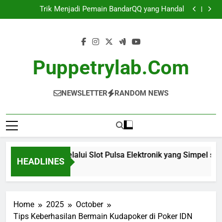
Raih Hadiah Utama melalui Slot Pulsa Elektronik
Skip
yang Simpel serta Efektif
Trik Menjadi Pemain BandarQQ yang Handal
to
Bupatitogel: Trik dan Tips dari Para Ahli
Bupatitogel: Fenomena Baru dalam Dunia Taruhan
content
Online
Raih Hadiah Utama melalui Slot Pulsa Elektronik
yang Simpel serta Efektif
Trik Menjadi Pemain BandarQQ yang Handal
Bupatitogel: Trik dan Tips dari Para Ahli
Puppetrylab.com
Bupatitogel: Fenomena Baru dalam Dunia Taruhan
Online
NEWSLETTER
RANDOM NEWS
 Hadiah Utama melalui Slot Pulsa Elektronik yang Simpel serta 
HEADLINES
s Ago
Home
2025
October
Tips Keberhasilan Bermain Kudapoker di Poker IDN