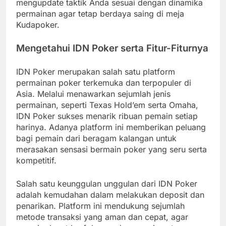
mengupdate taktik Anda sesuai dengan dinamika
permainan agar tetap berdaya saing di meja
Kudapoker.
Mengetahui IDN Poker serta Fitur-Fiturnya
IDN Poker merupakan salah satu platform
permainan poker terkemuka dan terpopuler di
Asia. Melalui menawarkan sejumlah jenis
permainan, seperti Texas Hold’em serta Omaha,
IDN Poker sukses menarik ribuan pemain setiap
harinya. Adanya platform ini memberikan peluang
bagi pemain dari beragam kalangan untuk
merasakan sensasi bermain poker yang seru serta
kompetitif.
Salah satu keunggulan unggulan dari IDN Poker
adalah kemudahan dalam melakukan deposit dan
penarikan. Platform ini mendukung sejumlah
metode transaksi yang aman dan cepat, agar