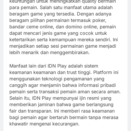
keuntungan untuk meningkatkan quality bermain
para pemain. Salah satu manfaat utama adalah
beragam game yang tersedia. Dengan adanya
beragam pilihan permainan termasuk poker,
bandar ceme online, dan domino online, pemain
dapat mencari jenis game yang cocok untuk
ketertarikan serta kemampuan mereka sendiri. Ini
menjadikan setiap sesi permainan game menjadi
lebih menarik dan menggembirakan.
Manfaat lain dari IDN Play adalah sistem
keamanan keamanan dan trust tinggi. Platform ini
menggunakan teknologi pengamanan yang
canggih agar menjamin bahwa informasi pribadi
pemain serta transaksi pemain aman secara aman.
Selain itu, IDN Play mempunyai ijin resmi yang
memberikan jaminan bahwa game berlangsung
fair dan transparan. Ini memberi rasa keamanan
bagi pemain agar bertaruh bermain tanpa merasa
khawatir mengenai kecurangan.