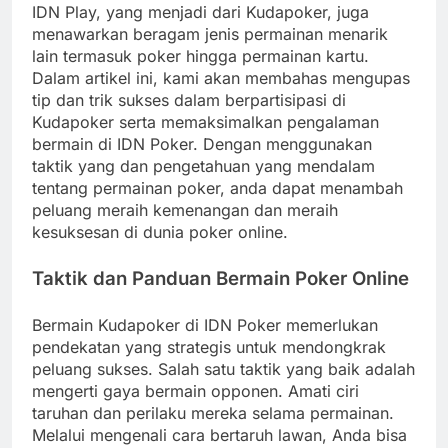
IDN Play, yang menjadi dari Kudapoker, juga
menawarkan beragam jenis permainan menarik
lain termasuk poker hingga permainan kartu.
Dalam artikel ini, kami akan membahas mengupas
tip dan trik sukses dalam berpartisipasi di
Kudapoker serta memaksimalkan pengalaman
bermain di IDN Poker. Dengan menggunakan
taktik yang dan pengetahuan yang mendalam
tentang permainan poker, anda dapat menambah
peluang meraih kemenangan dan meraih
kesuksesan di dunia poker online.
Taktik dan Panduan Bermain Poker Online
Bermain Kudapoker di IDN Poker memerlukan
pendekatan yang strategis untuk mendongkrak
peluang sukses. Salah satu taktik yang baik adalah
mengerti gaya bermain opponen. Amati ciri
taruhan dan perilaku mereka selama permainan.
Melalui mengenali cara bertaruh lawan, Anda bisa