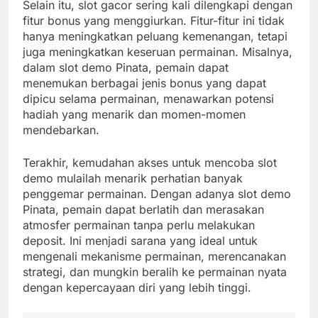
Selain itu, slot gacor sering kali dilengkapi dengan
fitur bonus yang menggiurkan. Fitur-fitur ini tidak
hanya meningkatkan peluang kemenangan, tetapi
juga meningkatkan keseruan permainan. Misalnya,
dalam slot demo Pinata, pemain dapat
menemukan berbagai jenis bonus yang dapat
dipicu selama permainan, menawarkan potensi
hadiah yang menarik dan momen-momen
mendebarkan.
Terakhir, kemudahan akses untuk mencoba slot
demo mulailah menarik perhatian banyak
penggemar permainan. Dengan adanya slot demo
Pinata, pemain dapat berlatih dan merasakan
atmosfer permainan tanpa perlu melakukan
deposit. Ini menjadi sarana yang ideal untuk
mengenali mekanisme permainan, merencanakan
strategi, dan mungkin beralih ke permainan nyata
dengan kepercayaan diri yang lebih tinggi.