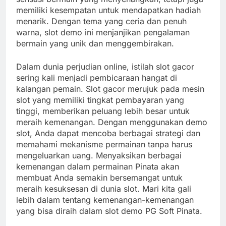
memiliki kesempatan untuk mendapatkan hadiah
menarik. Dengan tema yang ceria dan penuh
warna, slot demo ini menjanjikan pengalaman
bermain yang unik dan menggembirakan.
Dalam dunia perjudian online, istilah slot gacor
sering kali menjadi pembicaraan hangat di
kalangan pemain. Slot gacor merujuk pada mesin
slot yang memiliki tingkat pembayaran yang
tinggi, memberikan peluang lebih besar untuk
meraih kemenangan. Dengan menggunakan demo
slot, Anda dapat mencoba berbagai strategi dan
memahami mekanisme permainan tanpa harus
mengeluarkan uang. Menyaksikan berbagai
kemenangan dalam permainan Pinata akan
membuat Anda semakin bersemangat untuk
meraih kesuksesan di dunia slot. Mari kita gali
lebih dalam tentang kemenangan-kemenangan
yang bisa diraih dalam slot demo PG Soft Pinata.