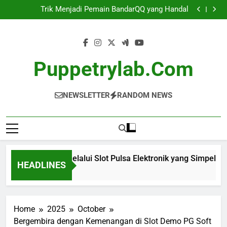
Raih Hadiah Utama melalui Slot Pulsa Elektronik
Skip
yang Simpel serta Efektif
Trik Menjadi Pemain BandarQQ yang Handal
to
Bupatitogel: Trik dan Tips dari Para Ahli
Bupatitogel: Fenomena Baru dalam Dunia Taruhan
content
Online
Raih Hadiah Utama melalui Slot Pulsa Elektronik
yang Simpel serta Efektif
Trik Menjadi Pemain BandarQQ yang Handal
Bupatitogel: Trik dan Tips dari Para Ahli
Puppetrylab.com
Bupatitogel: Fenomena Baru dalam Dunia Taruhan
Online
NEWSLETTER
RANDOM NEWS
h Hadiah Utama melalui Slot Pulsa Elektronik yang Simpel serta
HEADLINES
ys Ago
Home
2025
October
Bergembira dengan Kemenangan di Slot Demo PG Soft