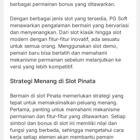
berbagai permainan bonus yang ditawarkan.
Dengan berbagai jenis slot yang tersedia, PG Soft
menawarkan pengalaman bermain yang bervariasi
dan menyenangkan. Dari slot klasik hingga slot
modern dengan fitur-fitur inovatif, ada sesuatu
untuk semua orang. Menggunakan slot demo,
pemain baru bisa berlatih dan memahami
mekanisme permainan sebelum melanjutkan ke
versi yang lebih kompetitif.
Strategi Menang di Slot Pinata
Bermain di slot Pinata memerlukan strategi yang
tepat untuk memaksimalkan peluang menang.
Pertama, penting untuk memahami mekanisme
permainan dan fitur-fitur yang ditawarkan. Setiap
simbol dan bonus di slot ini memiliki nilai dan
fungsi yang berbeda, sehingga mengetahui cara
kerja setiap elemen akan membantu pemain