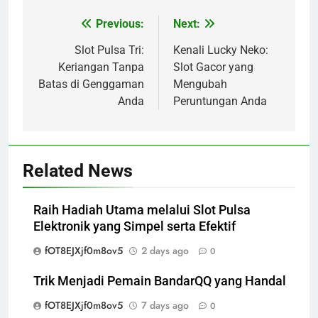
Previous:
Next:
Post
navigation
Slot Pulsa Tri:
Kenali Lucky Neko:
Keriangan Tanpa
Slot Gacor yang
Batas di Genggaman
Mengubah
Anda
Peruntungan Anda
Related News
Raih Hadiah Utama melalui Slot Pulsa
Elektronik yang Simpel serta Efektif
fOT8EJXjf0m8ov5
2 days ago
0
Trik Menjadi Pemain BandarQQ yang Handal
fOT8EJXjf0m8ov5
7 days ago
0