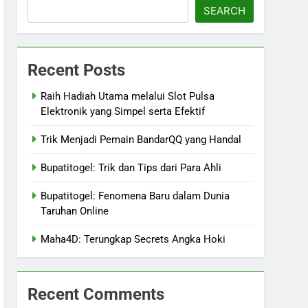
SEARCH
Recent Posts
Raih Hadiah Utama melalui Slot Pulsa
Elektronik yang Simpel serta Efektif
Trik Menjadi Pemain BandarQQ yang Handal
Bupatitogel: Trik dan Tips dari Para Ahli
Bupatitogel: Fenomena Baru dalam Dunia
Taruhan Online
Maha4D: Terungkap Secrets Angka Hoki
Recent Comments