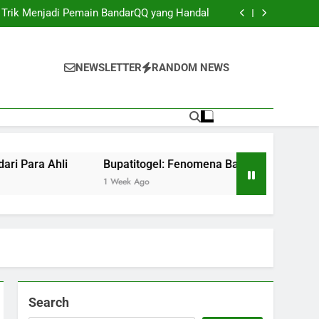
t Pulsa Elektronik yang Simpel serta Efektif
Trik Menjadi Pemain BandarQQ yang Handal
Bupatitogel: Trik dan Tips dari Para Ahli
: Fenomena Baru dalam Dunia Taruhan Online
t Pulsa Elektronik yang Simpel serta Efektif
Trik Menjadi Pemain BandarQQ yang Handal
NEWSLETTER
RANDOM NEWS
Bupatitogel: Trik dan Tips dari Para Ahli
: Fenomena Baru dalam Dunia Taruhan Online
ra Ahli
Bupatitogel: Fenomena Baru dalam Dunia Taruha
1 Week Ago
Search