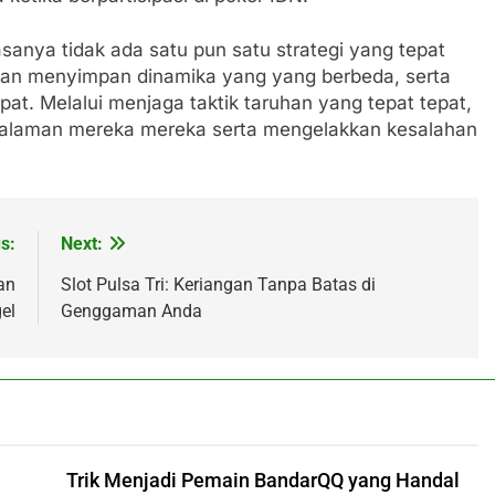
sanya tidak ada satu pun satu strategi yang tepat
inan menyimpan dinamika yang yang berbeda, serta
t. Melalui menjaga taktik taruhan yang tepat tepat,
galaman mereka mereka serta mengelakkan kesalahan
s:
Next:
an
Slot Pulsa Tri: Keriangan Tanpa Batas di
el
Genggaman Anda
Trik Menjadi Pemain BandarQQ yang Handal