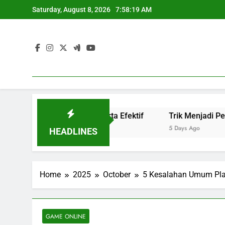
Skip
Saturday, August 8, 2026
7:58:20 AM
to
content
ktronik yang Simpel serta Efektif
Trik Menjadi Pemain 
5 Days Ago
HEADLINES
Home
2025
October
5 Kesalahan Umum Play
GAME ONLINE