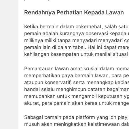
Rendahnya Perhatian Kepada Lawan
Ketika bermain dalam pokerhebat, salah satu 
pemain adalah kurangnya observasi kepada 
miliknya miliki tanpa menyadari menyadari c
pemain lain di dalam tabel. Hal ini dapat m
kehilangan kesempatan untuk menilai situasi 
Pemantauan lawan amat krusial dalam memai
memperhatikan gaya bermain lawan, para pem
ataupun konservatif, serta menangkap kebia
handal selalu menghimpun catatan bagaiman
memudahkan untuk mengambil keputusan yg 
akurat, para pemain akan keras untuk menge
Sebagai pemain pada platform yang idn p
musuh akan meningkatkan keistimewaan dala