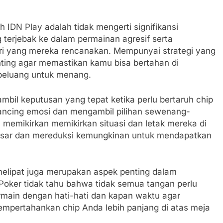
 IDN Play adalah tidak mengerti signifikansi
 terjebak ke dalam permainan agresif serta
i yang mereka rencanakan. Mempunyai strategi yang
enting agar memastikan kamu bisa bertahan di
peluang untuk menang.
ambil keputusan yang tepat ketika perlu bertaruh chip
rpancing emosi dan mengambil pilihan sewenang-
 memikirkan memikirkan situasi dan letak mereka di
besar dan mereduksi kemungkinan untuk mendapatkan
melipat juga merupakan aspek penting dalam
Poker tidak tahu bahwa tidak semua tangan perlu
rmain dengan hati-hati dan kapan waktu agar
empertahankan chip Anda lebih panjang di atas meja