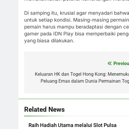
Di samping itu, krusial agar menyadari bahwa
untuk setiap kondisi. Masing-masing perma
pemain harus mampu beradaptasi dengan cepa
gamer pada IDN Play bisa memperbaiki pen
yang biasa dilakukan.
Previou
Post
navigation
Keluaran HK dan Togel Hong Kong: Menemuk
Peluang Emas dalam Dunia Permainan Tog
Related News
Raih Hadiah Utama melalui Slot Pulsa