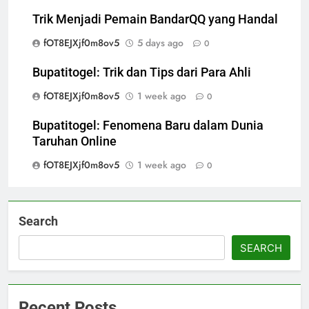
Trik Menjadi Pemain BandarQQ yang Handal
fOT8EJXjf0m8ov5
5 days ago
0
Bupatitogel: Trik dan Tips dari Para Ahli
fOT8EJXjf0m8ov5
1 week ago
0
Bupatitogel: Fenomena Baru dalam Dunia
Taruhan Online
fOT8EJXjf0m8ov5
1 week ago
0
Search
SEARCH
Recent Posts