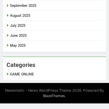
September 2025
August 2025
July 2025
June 2025
May 2025
Categories
GAME ONLINE
Newsmatic - News WordPress Theme 2026. Powered By
.
BlazeThemes