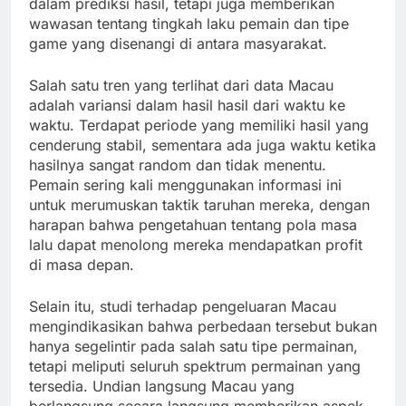
dalam prediksi hasil, tetapi juga memberikan
wawasan tentang tingkah laku pemain dan tipe
game yang disenangi di antara masyarakat.
Salah satu tren yang terlihat dari data Macau
adalah variansi dalam hasil hasil dari waktu ke
waktu. Terdapat periode yang memiliki hasil yang
cenderung stabil, sementara ada juga waktu ketika
hasilnya sangat random dan tidak menentu.
Pemain sering kali menggunakan informasi ini
untuk merumuskan taktik taruhan mereka, dengan
harapan bahwa pengetahuan tentang pola masa
lalu dapat menolong mereka mendapatkan profit
di masa depan.
Selain itu, studi terhadap pengeluaran Macau
mengindikasikan bahwa perbedaan tersebut bukan
hanya segelintir pada salah satu tipe permainan,
tetapi meliputi seluruh spektrum permainan yang
tersedia. Undian langsung Macau yang