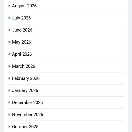
August 2026
July 2026
June 2026
May 2026
April 2026
March 2026
February 2026
January 2026
December 2025
November 2025
October 2025