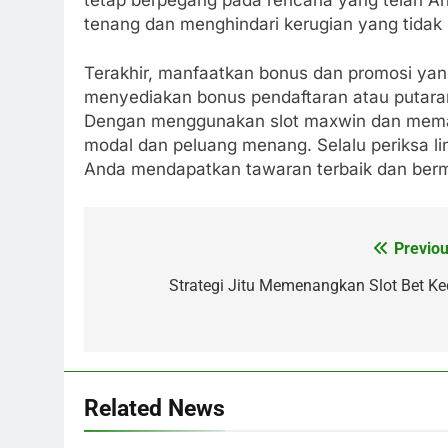
tenang dan menghindari kerugian yang tidak 
Terakhir, manfaatkan bonus dan promosi yang
menyediakan bonus pendaftaran atau putaran 
Dengan menggunakan slot maxwin dan meman
modal dan peluang menang. Selalu periksa li
Anda mendapatkan tawaran terbaik dan berm
Previou
Post
navigation
Strategi Jitu Memenangkan Slot Bet Kec
Related News