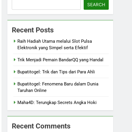
SEARCH
Recent Posts
Raih Hadiah Utama melalui Slot Pulsa
Elektronik yang Simpel serta Efektif
Trik Menjadi Pemain BandarQQ yang Handal
Bupatitogel: Trik dan Tips dari Para Ahli
Bupatitogel: Fenomena Baru dalam Dunia
Taruhan Online
Maha4D: Terungkap Secrets Angka Hoki
Recent Comments