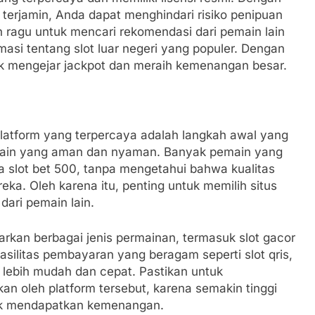
terjamin, Anda dapat menghindari risiko penipuan
 ragu untuk mencari rekomendasi dari pemain lain
rmasi tentang slot luar negeri yang populer. Dengan
tuk mengejar jackpot dan meraih kemenangan besar.
platform yang terpercaya adalah langkah awal yang
main yang aman dan nyaman. Banyak pemain yang
gga slot bet 500, tanpa mengetahui bahwa kualitas
a. Oleh karena itu, penting untuk memilih situs
 dari pemain lain.
arkan berbagai jenis permainan, termasuk slot gacor
silitas pembayaran yang beragam seperti slot qris,
i lebih mudah dan cepat. Pastikan untuk
an oleh platform tersebut, karena semakin tinggi
uk mendapatkan kemenangan.