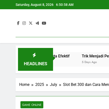
Skip
Saturday, August 8, 2026
6:50:59 AM
to
content
onik yang Simpel serta Efektif
Trik Menjadi Pemain Ba
5 Days Ago
HEADLINES
Home
2025
July
Slot Bet 300 dan Cara Men
GAME ONLINE