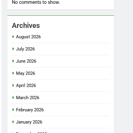
No comments to show.
Archives
August 2026
July 2026
June 2026
May 2026
April 2026
March 2026
February 2026
January 2026