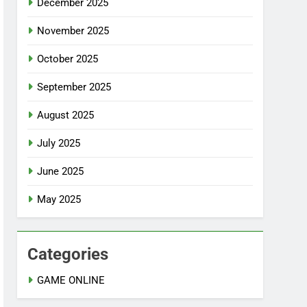
December 2025
November 2025
October 2025
September 2025
August 2025
July 2025
June 2025
May 2025
Categories
GAME ONLINE