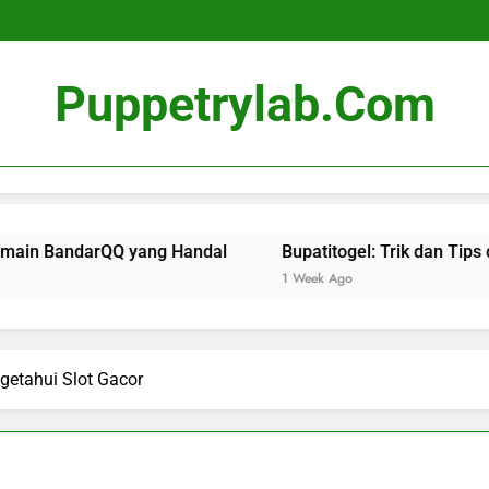
Raih Hadiah Utama melalui Slo
Bupatitogel
Raih Hadiah Utama melalui Slo
Puppetrylab.com
Bupatitogel
ndarQQ yang Handal
Bupatitogel: Trik dan Tips dari Para 
1 Week Ago
getahui Slot Gacor