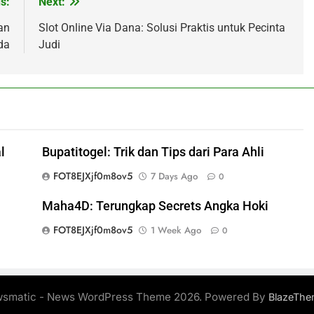
s:
Next:
an
Slot Online Via Dana: Solusi Praktis untuk Pecinta
da
Judi
l
Bupatitogel: Trik dan Tips dari Para Ahli
FOT8EJXjf0m8ov5
7 Days Ago
0
Maha4D: Terungkap Secrets Angka Hoki
FOT8EJXjf0m8ov5
1 Week Ago
0
smatic - News WordPress Theme 2026. Powered By
BlazeThe