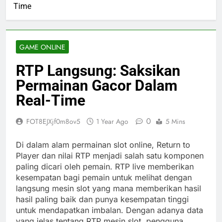
Time
GAME ONLINE
RTP Langsung: Saksikan
Permainan Gacor Dalam
Real-Time
0
FOT8EJXjf0m8ov5
1 Year Ago
5 Mins
Di dalam alam permainan slot online, Return to
Player dan nilai RTP menjadi salah satu komponen
paling dicari oleh pemain. RTP live memberikan
kesempatan bagi pemain untuk melihat dengan
langsung mesin slot yang mana memberikan hasil
hasil paling baik dan punya kesempatan tinggi
untuk mendapatkan imbalan. Dengan adanya data
yang jelas tentang RTP mesin slot, pengguna