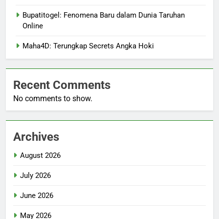
Bupatitogel: Fenomena Baru dalam Dunia Taruhan
Online
Maha4D: Terungkap Secrets Angka Hoki
Recent Comments
No comments to show.
Archives
August 2026
July 2026
June 2026
May 2026