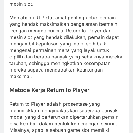
mesin slot.
Memahami RTP slot amat penting untuk pemain
yang hendak maksimalkan pengalaman bermain.
Dengan mengetahui nilai Return to Player dari
mesin slot yang hendak dilakukan, pemain dapat
mengambil keputusan yang lebih lebih baik
mengenai permainan mana yang layak untuk
dipilih dan berapa banyak yang sebaiknya mereka
taruhan, sehingga meningkatkan kesempatan
mereka supaya mendapatkan keuntungan
maksimal.
Metode Kerja Return to Player
Return to Player adalah prosentase yang
menunjukkan mengindikasikan seberapa banyak
modal yang dipertaruhkan dipertaruhkan pemain
bisa kembali dalam bentuk kemenangan seiring.
Misalnya, apabila sebuah game slot memiliki