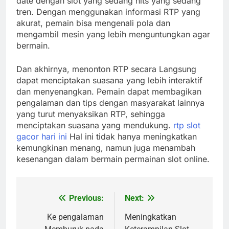
date dengan slot yang sedang hits yang sedang
tren. Dengan menggunakan informasi RTP yang
akurat, pemain bisa mengenali pola dan
mengambil mesin yang lebih menguntungkan agar
bermain.
Dan akhirnya, menonton RTP secara Langsung
dapat menciptakan suasana yang lebih interaktif
dan menyenangkan. Pemain dapat membagikan
pengalaman dan tips dengan masyarakat lainnya
yang turut menyaksikan RTP, sehingga
menciptakan suasana yang mendukung.
rtp slot
gacor hari ini
Hal ini tidak hanya meningkatkan
kemungkinan menang, namun juga menambah
kesenangan dalam bermain permainan slot online.
Previous:
Next:
Post
navigation
Ke pengalaman
Meningkatkan