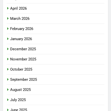
April 2026
March 2026
February 2026
January 2026
December 2025
November 2025
October 2025
September 2025
August 2025
July 2025
June 2025