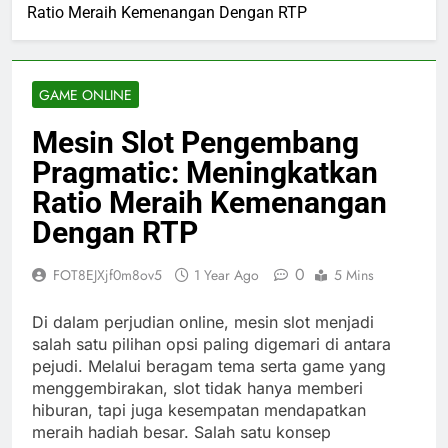
Ratio Meraih Kemenangan Dengan RTP
GAME ONLINE
Mesin Slot Pengembang
Pragmatic: Meningkatkan
Ratio Meraih Kemenangan
Dengan RTP
0
FOT8EJXjf0m8ov5
1 Year Ago
5 Mins
Di dalam perjudian online, mesin slot menjadi
salah satu pilihan opsi paling digemari di antara
pejudi. Melalui beragam tema serta game yang
menggembirakan, slot tidak hanya memberi
hiburan, tapi juga kesempatan mendapatkan
meraih hadiah besar. Salah satu konsep