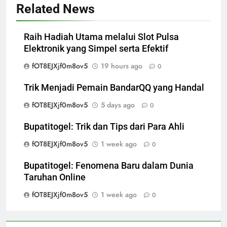
Related News
Raih Hadiah Utama melalui Slot Pulsa
Elektronik yang Simpel serta Efektif
fOT8EJXjf0m8ov5
19 hours ago
0
Trik Menjadi Pemain BandarQQ yang Handal
fOT8EJXjf0m8ov5
5 days ago
0
Bupatitogel: Trik dan Tips dari Para Ahli
fOT8EJXjf0m8ov5
1 week ago
0
Bupatitogel: Fenomena Baru dalam Dunia
Taruhan Online
fOT8EJXjf0m8ov5
1 week ago
0