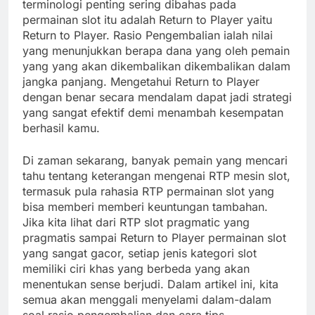
terminologi penting sering dibahas pada
permainan slot itu adalah Return to Player yaitu
Return to Player. Rasio Pengembalian ialah nilai
yang menunjukkan berapa dana yang oleh pemain
yang yang akan dikembalikan dikembalikan dalam
jangka panjang. Mengetahui Return to Player
dengan benar secara mendalam dapat jadi strategi
yang sangat efektif demi menambah kesempatan
berhasil kamu.
Di zaman sekarang, banyak pemain yang mencari
tahu tentang keterangan mengenai RTP mesin slot,
termasuk pula rahasia RTP permainan slot yang
bisa memberi memberi keuntungan tambahan.
Jika kita lihat dari RTP slot pragmatic yang
pragmatis sampai Return to Player permainan slot
yang sangat gacor, setiap jenis kategori slot
memiliki ciri khas yang berbeda yang akan
menentukan sense berjudi. Dalam artikel ini, kita
semua akan menggali menyelami dalam-dalam