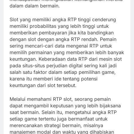
dalam dalam bermain.
Slot yang memiliki angka RTP tinggi cenderung
memiliki probabilitas yang lebih tinggi untuk
memberikan pembayaran jika kita bandingkan
dengan slot dengan angka RTP rendah. Pemain
sering mencari-cari data mengenai RTP untuk
memilih permainan yang memberikan lebih banyak
keuntungan. Keberadaan data RTP dari mesin slot
pada situs-situs perjudian digital sering kali jadi
salah satu faktor dalam setiap pemilihan game,
karena itu memberi ide tentang potensi
keuntungan dari slot tersebut.
Melalui memahami RTP slot, seorang pemain
dapat mengambil keputusan yang lebih bijaksana
saat bermain. Selain itu, mengetahui angka RTP
setiap game tertentu juga bermanfaat untuk
merencanakan strategi bermain, misalnya
manajemen modal dan waktu yang dihabiskan