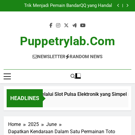
Raih Hadiah Utama melalui Slot Pulsa Elektronik
Skip
yang Simpel serta Efektif
Trik Menjadi Pemain BandarQQ yang Handal
to
Bupatitogel: Trik dan Tips dari Para Ahli
Bupatitogel: Fenomena Baru dalam Dunia Taruhan
content
Online
Raih Hadiah Utama melalui Slot Pulsa Elektronik
yang Simpel serta Efektif
Trik Menjadi Pemain BandarQQ yang Handal
Bupatitogel: Trik dan Tips dari Para Ahli
Puppetrylab.com
Bupatitogel: Fenomena Baru dalam Dunia Taruhan
Online
NEWSLETTER
RANDOM NEWS
 Hadiah Utama melalui Slot Pulsa Elektronik yang Simpel serta 
HEADLINES
 Ago
Home
2025
June
Dapatkan Kendaraan Dalam Satu Permainan Toto