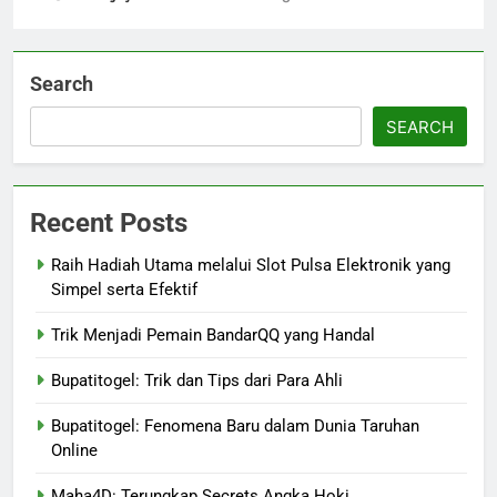
Search
SEARCH
Recent Posts
Raih Hadiah Utama melalui Slot Pulsa Elektronik yang
Simpel serta Efektif
Trik Menjadi Pemain BandarQQ yang Handal
Bupatitogel: Trik dan Tips dari Para Ahli
Bupatitogel: Fenomena Baru dalam Dunia Taruhan
Online
Maha4D: Terungkap Secrets Angka Hoki