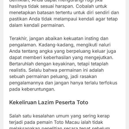
hasilnya tidak sesuai harapan. Cobalah untuk
menetapkan batasan tertentu untuk diri sendiri dan
pastikan Anda tidak melampaui kendali agar tetap
dalam kendali permainan.
Terakhir, jangan abaikan kekuatan insting dan
pengalaman. Kadang-kadang, mengikuti naluri
Anda tentang angka yang berpeluang keluar juga
dapat memberi keberhasilan yang mengejutkan.
Bertaruhlah dengan keyakinan, tetapi tetaplah
realistis. Selalu bahwa permainan ini adalah
sebuah permainan peluang, jadi rasakan
pengalamannya dan jangan hanya terlalu terfokus
pada keberuntungan.
Kekeliruan Lazim Peserta Toto
Salah satu kesalahan umum yang sering kerap
terjadi pada pemain Toto Macau ialah tidak
melaksanakan penelitian secara tepat sebelum