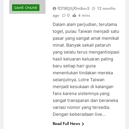
GAME ONLINE
fOT8EJXjf0m8ov5
12 months
ago
0
4 mins
Dalam alam perjudian, terutama
togel, pulau Taiwan menjadi satu
pasar yang sangat amat memikat
minat. Banyak sekali petaruh
yang selalu terus mengantisipasi
hasil keluaran keluaran paling
baru setiap hari guna
menentukan tindakan mereka
selanjutnya. Lotre Taiwan
menjadi kesukaan di kalangan
fans karena sistemnya yang
sangat transparan dan beraneka
variasi nomor yang tersedia.
Dengan keberadaan live…
Read Full News