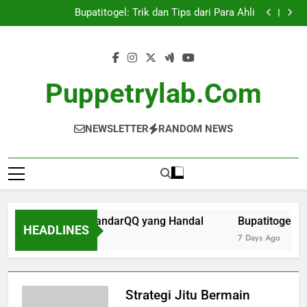
Trik Menjadi Pemain BandarQQ yang Handal
Skip
Bupatitogel: Trik dan Tips dari Para Ahli
to
Bupatitogel: Fenomena Baru dalam Dunia Taruhan
Online
Maha4D: Terungkap Secrets Angka Hoki
content
Trik Menjadi Pemain BandarQQ yang Handal
Bupatitogel: Trik dan Tips dari Para Ahli
Bupatitogel: Fenomena Baru dalam Dunia Taruhan
Puppetrylab.com
Online
Maha4D: Terungkap Secrets Angka Hoki
NEWSLETTER
RANDOM NEWS
Menjadi Pemain BandarQQ yang Handal
Bupatitogel: Trik
HEADLINES
 Ago
7 Days Ago
Strategi Jitu Bermain