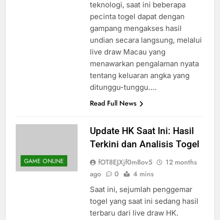
teknologi, saat ini beberapa
pecinta togel dapat dengan
gampang mengakses hasil
undian secara langsung, melalui
live draw Macau yang
menawarkan pengalaman nyata
tentang keluaran angka yang
ditunggu-tunggu….
Read Full News
Update HK Saat Ini: Hasil
Terkini dan Analisis Togel
GAME ONLINE
fOT8EJXjf0m8ov5
12 months
ago
0
4 mins
Saat ini, sejumlah penggemar
togel yang saat ini sedang hasil
terbaru dari live draw HK.