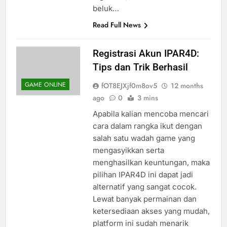
beluk…
Read Full News
Registrasi Akun IPAR4D:
Tips dan Trik Berhasil
GAME ONLINE
fOT8EJXjf0m8ov5
12 months
ago
0
3 mins
Apabila kalian mencoba mencari
cara dalam rangka ikut dengan
salah satu wadah game yang
mengasyikkan serta
menghasilkan keuntungan, maka
pilihan IPAR4D ini dapat jadi
alternatif yang sangat cocok.
Lewat banyak permainan dan
ketersediaan akses yang mudah,
platform ini sudah menarik