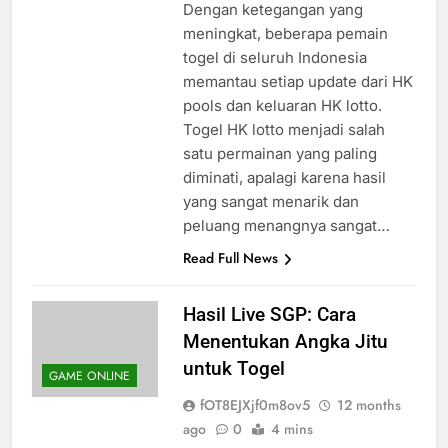
Dengan ketegangan yang
meningkat, beberapa pemain
togel di seluruh Indonesia
memantau setiap update dari HK
pools dan keluaran HK lotto.
Togel HK lotto menjadi salah
satu permainan yang paling
diminati, apalagi karena hasil
yang sangat menarik dan
peluang menangnya sangat…
Read Full News
Hasil Live SGP: Cara
Menentukan Angka Jitu
untuk Togel
GAME ONLINE
fOT8EJXjf0m8ov5
12 months
ago
0
4 mins