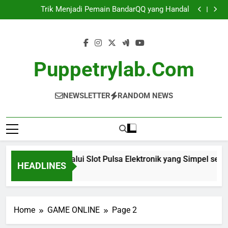
Raih Hadiah Utama melalui Slot Pulsa Elektronik
Skip
yang Simpel serta Efektif
Trik Menjadi Pemain BandarQQ yang Handal
to
Bupatitogel: Trik dan Tips dari Para Ahli
Bupatitogel: Fenomena Baru dalam Dunia Taruhan
content
Online
Raih Hadiah Utama melalui Slot Pulsa Elektronik
yang Simpel serta Efektif
Trik Menjadi Pemain BandarQQ yang Handal
Bupatitogel: Trik dan Tips dari Para Ahli
Puppetrylab.com
Bupatitogel: Fenomena Baru dalam Dunia Taruhan
Online
NEWSLETTER
RANDOM NEWS
adiah Utama melalui Slot Pulsa Elektronik yang Simpel serta Ef
HEADLINES
Ago
Home
GAME ONLINE
Page 2