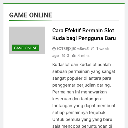
GAME ONLINE
Cara Efektif Bermain Slot
Kuda bagi Pengguna Baru
GAME ONLINE
fOT8EJXjf0m8ov5
1 week
ago
0
4 mins
Kudaslot dan kudaslot adalah
sebuah permainan yang sangat
sangat populer di antara para
penggemar perjudian daring.
Permainan ini menawarkan
keseruan dan tantangan-
tantangan yang dapat membuat
setiap pemainnya terjebak.
Untuk pemula yang yang baru
saja mencoba peruntungan di