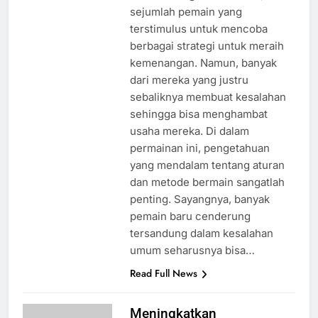
sejumlah pemain yang
terstimulus untuk mencoba
berbagai strategi untuk meraih
kemenangan. Namun, banyak
dari mereka yang justru
sebaliknya membuat kesalahan
sehingga bisa menghambat
usaha mereka. Di dalam
permainan ini, pengetahuan
yang mendalam tentang aturan
dan metode bermain sangatlah
penting. Sayangnya, banyak
pemain baru cenderung
tersandung dalam kesalahan
umum seharusnya bisa…
Read Full News
Meningkatkan