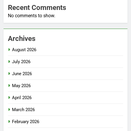
Recent Comments
No comments to show.
Archives
August 2026
July 2026
June 2026
May 2026
April 2026
March 2026
February 2026