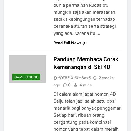
dunia permainan kudaslot,
mungkin saja akan merasakan
sedikit kebingungan terhadap
beraneka aturan serta strategi
yang ada. Karena itu,…
Read Full News
Panduan Membaca Corak
Kemenangan di Ski 4D
GAME ONLINE
fOT8EJXjf0m8ov5
2 weeks
ago
0
4 mins
Di dalam alam jagat nomor, 4D
Salju telah jadi salah satu opsi
menarik bagi banyak penggemar.
Setiap hari, ribuan orang
bergantung pada kombinasi
nomor yang tepat dalam meraih