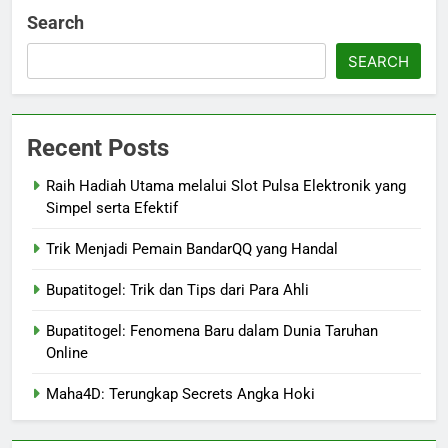
Search
SEARCH
Recent Posts
Raih Hadiah Utama melalui Slot Pulsa Elektronik yang
Simpel serta Efektif
Trik Menjadi Pemain BandarQQ yang Handal
Bupatitogel: Trik dan Tips dari Para Ahli
Bupatitogel: Fenomena Baru dalam Dunia Taruhan
Online
Maha4D: Terungkap Secrets Angka Hoki