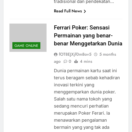
tradisional dan pendekatan…
Read Full News
Ferrari Poker: Sensasi
Permainan yang benar-
benar Menggetarkan Dunia
GAME ONLINE
fOT8EJXjf0m8ov5
5 months
ago
0
4 mins
Dunia permainan kartu saat ini
terus beragam sebab kehadiran
inovasi terkini yang
menggemparkan dunia poker.
Salah satu nama tokoh yang
sedang mencuri perhatian
merupakan Poker Ferari. Ia
menawarkan pengalaman
bermain yang yang tak ada