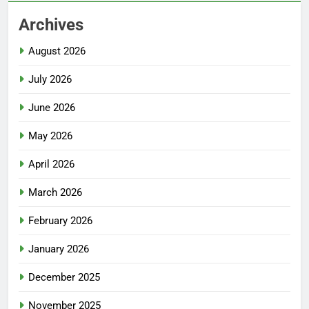
Archives
August 2026
July 2026
June 2026
May 2026
April 2026
March 2026
February 2026
January 2026
December 2025
November 2025