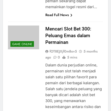
pemain sekarang dapat
memainkan togel resmi dari…
Read Full News
Mencari Slot Bet 300:
Peluang Emas dalam
Permainan
GAME ONLINE
fOT8EJXjf0m8ov5
5 months
ago
0
5 mins
Dalam dunia perjudian online,
permainan slot telah menjadi
salah satu pilihan favorit para
pemain dari berbagai kalangan.
Salah satu jendela peluang yang
banyak dicari adalah slot bet
300, yang menawarkan
keseimbangan antara risiko dan