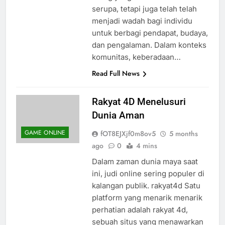
serupa, tetapi juga telah telah
menjadi wadah bagi individu
untuk berbagi pendapat, budaya,
dan pengalaman. Dalam konteks
komunitas, keberadaan…
Read Full News
Rakyat 4D Menelusuri
Dunia Aman
GAME ONLINE
fOT8EJXjf0m8ov5
5 months
ago
0
4 mins
Dalam zaman dunia maya saat
ini, judi online sering populer di
kalangan publik. rakyat4d Satu
platform yang menarik menarik
perhatian adalah rakyat 4d,
sebuah situs yang menawarkan