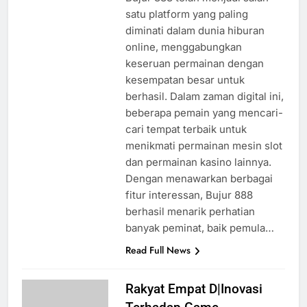
satu platform yang paling
diminati dalam dunia hiburan
online, menggabungkan
keseruan permainan dengan
kesempatan besar untuk
berhasil. Dalam zaman digital ini,
beberapa pemain yang mencari-
cari tempat terbaik untuk
menikmati permainan mesin slot
dan permainan kasino lainnya.
Dengan menawarkan berbagai
fitur interessan, Bujur 888
berhasil menarik perhatian
banyak peminat, baik pemula…
Read Full News
Rakyat Empat D|Inovasi