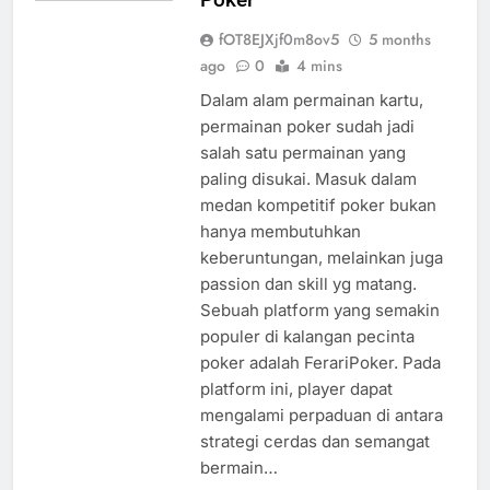
fOT8EJXjf0m8ov5
5 months
ago
0
4 mins
Dalam alam permainan kartu,
permainan poker sudah jadi
salah satu permainan yang
paling disukai. Masuk dalam
medan kompetitif poker bukan
hanya membutuhkan
keberuntungan, melainkan juga
passion dan skill yg matang.
Sebuah platform yang semakin
populer di kalangan pecinta
poker adalah FerariPoker. Pada
platform ini, player dapat
mengalami perpaduan di antara
strategi cerdas dan semangat
bermain…